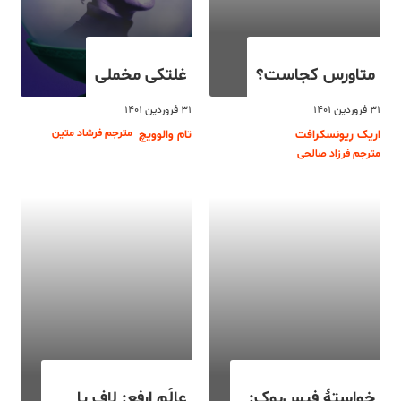
متاورس کجاست؟
غلتکی مخملی
۳۱ فروردین ۱۴۰۱
۳۱ فروردین ۱۴۰۱
مترجم فرشاد متین
اریک رِیوِنسکرافت
تام والوویچ
مترجم فرزاد صالحی
خواستۀ فیس‌بوک:
عالَم ارفع: لاف یا