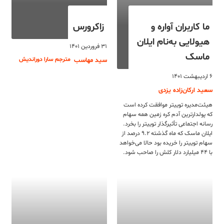
ما کاربران آواره و
زاکرورس
هیولایی به‌نام ایلان
۳۱ فروردین ۱۴۰۱
ماسک
مترجم سارا دوراندیش
سید مهاسب
۶ اردیبهشت ۱۴۰۱
سعید ارکان‌زاده یزدی
هیئت‌مدیره توییتر موافقت کرده است
که پولدارترین آدم کره زمین همه سهام
رسانه اجتماعی تأثیرگذار توییتر را بخرد.
ایلان ماسک که ماه گذشته ۹.۲ درصد از
سهام توییتر را خریده بود حالا می‌خواهد
با ۴۴ میلیارد دلار کلش را صاحب شود.