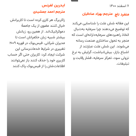
ایدرین لفرنس
۶ اسفند ۱۴۰۰
مترجم احمد جمشیدی
مترجم بهزاد صادقیان
منفرد ناچ
زاکربرگ هر کاری کرده است تا کاربرانش
این مقاله شش علت را شناسایی می‌کند
خیال کنند عضوی از یک جامعۀ
که توضیح می‌دهند چرا سرمایه به‌دنبال
دموکراتیک‌اند. از همین رو، زبانش
اتخاذ راهبردهای سرمایه‌دارانه‌ای است که
بیشتر شبیه زبان حکمرانان است تا
منجر به تحول ساختاری صنعت رسانه
مدیران شرکتی. فیس‌بوک در فوریه ۲۰۰۹
می‌شوند. این شش علت عبارتند از
تغییری در شرایط خدمات‌رسانی این
اشباع بازار، بیش‌انباشت، گرایش به نرخ
شرکت ایجاد کرد: کاربران حتی اگر حساب
نزولی سود، تمرکز سرمایه، فشار رقابت و
کاربری‌ خود را حذف کنند باز نمی‌توانند
تبلیغات.
اطلاعات‌شان را از فیس‌بوک پاک کنند