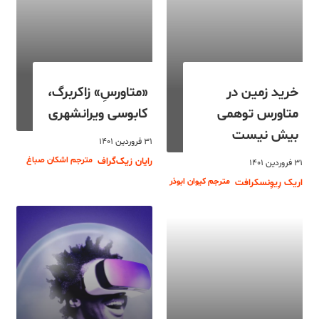
خرید زمین در
«متاورسِ» زاکربرگ،
متاورس توهمی
کابوسی ویرانشهری
بیش نیست
۳۱ فروردین ۱۴۰۱
مترجم اشکان صباغ
رایان زیک‌گراف
۳۱ فروردین ۱۴۰۱
مترجم کیوان ابوذر
اریک رِیوِنسکرافت