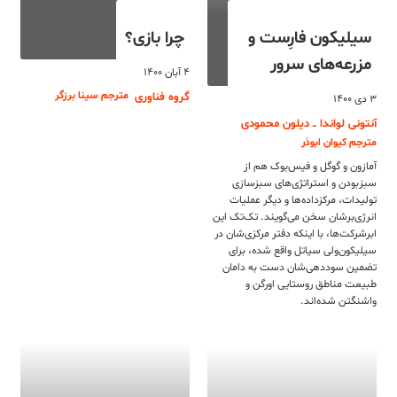
سیلیکون فارِست و
چرا بازی؟
مزرعه‌های سرور
۴ آبان ۱۴۰۰
مترجم سینا برزگر
گروه فناوری
۳ دی ۱۴۰۰
آنتونی لواندا ــ دیلون محمودی
مترجم کیوان ابوذر
آمازون و گوگل و فیس‌بوک هم از
سبزبودن و استراتژی‌های سبزسازی
تولیدات، مرکزداده‌ها و دیگر عملیات
انرژی‌برشان سخن می‌گویند. تک‌تک این
ابرشرکت‌ها، با اینکه دفتر مرکزی‌شان در
سیلیکون‌ولی سیاتل واقع شده، برای
تضمین سوددهی‌شان دست به دامان
طبیعت مناطق روستایی اورگن و
واشنگتن شده‌اند.