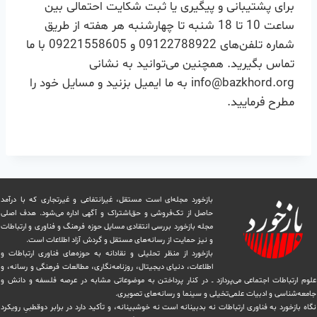
برای پشتیبانی و پیگیری یا ثبت شکایت احتمالی بین
ساعت 10 تا 18 شنبه تا چهارشنبه هر هفته از طریق
شماره تلفن‌های 09122788922 و 09221558605 با ما
تماس بگیرید. همچنین می‌توانید به نشانی
info@bazkhord.org به ما ایمیل بزنید و مسایل خود را
مطرح فرمایید.
بازخورد مجله‌ای است مستقل، غیرانتفاعی و غیرتجاری که با درآمد
حاصل از تک‌فروشی و حق‌اشتراک و آگهی اداره می‌شود. ‏هدف اصلی
مجله بازخورد بررسی انتقادی مسایل حوزه فرهنگ و فناوری و ارتباطات
و نیز حمایت از رسانه‌های مستقل و‌ گردش ‏آزاد اطلاعات است.
بازخورد از منظر تحلیلی و نقادانه به حوزه‌های فناوری ارتباطات و
اطلاعات، دنیای دیجیتال، روزنامه‌نگاری، ‏مطالعات فرهنگی و رسانه، و
علوم ارتباطات اجتماعی می‌پردازد ــ در کنار پرداختن به موضوعاتی مشابه در عرصه فلسفه و دانش و
‏جامعه‌شناسی و ادبیات علمی‌تخیلی و سینما و رسانه‌های تصویری.
نگاه بازخورد به فناوری ارتباطات نه بدبینانه است نه خوشبینانه، و تأکید دارد ‏در برابر دوقطبیِ رویکرد