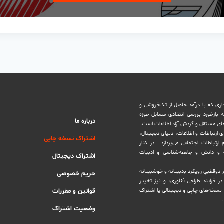
اری که با درآمد حاصل از تک‌فروشی و
ه بازخورد بررسی انتقادی مسایل حوزه
درباره ما
های مستقل و‌ گردش ‏آزاد اطلاعات است.
ری ارتباطات و اطلاعات، دنیای دیجیتال،
اشتراک نسخه چاپی
رتباطات اجتماعی می‌پردازد ــ در کنار
و دانش و ‏جامعه‌شناسی و ادبیات
اشتراک دیجیتال
بر دوقطبیِ رویکرد بدبینانه و خوشبینانه
حریم خصوصی
‏فرایند طراحی فناوری، و نیز تغییر
نسخه‌های چاپی و دیجیتالی یا ‏اشتراک
قوانین و مقررات
.
وضعیت اشتراک