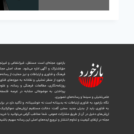
بازخورد مجله‌ای است مستقل، غیرانتفاعی و غیرتج
حق‌اشتراک و آگهی اداره می‌شود. ‏هدف اصلی مجل
فرهنگ و فناوری و ارتباطات و نیز حمایت از رسانه‌
بازخورد از منظر تحلیلی و نقادانه به حوزه‌های فناو
روزنامه‌نگاری، ‏مطالعات فرهنگی و رسانه، و علوم ا
پرداختن به موضوعاتی مشابه در عرصه فلسفه 
علمی‌تخیلی و سینما و رسانه‌های تصویری.
نگاه بازخورد به فناوری ارتباطات نه بدبینانه است نه خوشبینانه، و تأکید دارد ‏در برا
به فناوری باید از بدیلی جدید سخن گفت: دخالت مستقیم ارزش‌های دموکراتیک در 
ارزش‌های دخيل در آن از طریق مشاركت عمومی. شما مخاطب گرامی می‌توانید با خرید 
مجله در ارتقای کیفیت و تداوم انتشار و ترویج ایده‌های اصلی این رسانه سهیم باشید