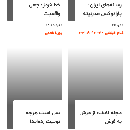
رسانه‌های ایران:
خط قرمز: جعل
پارادوکس مدرنیته
واقعیت
۱ دی ۱۴۰۱
۱ مرداد ۱۴۰۱
مترجم کیوان ابوذر
غلام خیابانی
پوریا ناظمی
مجله لایف: از عرش
بس است هرچه
به فرش
توییت زده‌اید!