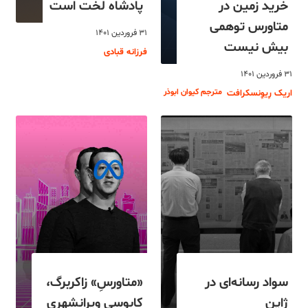
خرید زمین در
پادشاه لخت است
متاورس توهمی
۳۱ فروردین ۱۴۰۱
بیش نیست
فرزانه قبادی
۳۱ فروردین ۱۴۰۱
مترجم کیوان ابوذر
اریک رِیوِنسکرافت
سواد رسانه‌ای در
«متاورسِ» زاکربرگ،
ژاپن
کابوسی ویرانشهری