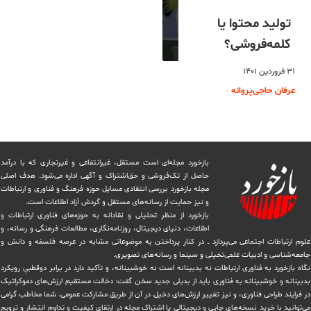
تولید محتوا یا
کلمه‌فروشی؟
۳۱ فروردین ۱۴۰۱
عرفان حاجی‌پروانه
بازخورد مجله‌ای است مستقل، غیرانتفاعی و غیرتجاری که با درآمد
حاصل از تک‌فروشی و حق‌اشتراک و آگهی اداره می‌شود. ‏هدف اصلی
مجله بازخورد بررسی انتقادی مسایل حوزه فرهنگ و فناوری و ارتباطات
و نیز حمایت از رسانه‌های مستقل و‌ گردش ‏آزاد اطلاعات است.
بازخورد از منظر تحلیلی و نقادانه به حوزه‌های فناوری ارتباطات و
اطلاعات، دنیای دیجیتال، روزنامه‌نگاری، ‏مطالعات فرهنگی و رسانه، و
علوم ارتباطات اجتماعی می‌پردازد ــ در کنار پرداختن به موضوعاتی مشابه در عرصه فلسفه و دانش و
‏جامعه‌شناسی و ادبیات علمی‌تخیلی و سینما و رسانه‌های تصویری.
نگاه بازخورد به فناوری ارتباطات نه بدبینانه است نه خوشبینانه، و تأکید دارد ‏در برابر دوقطبیِ رویکرد
بدبینانه و خوشبینانه به فناوری باید از بدیلی جدید سخن گفت: دخالت مستقیم ارزش‌های دموکراتیک
در ‏فرایند طراحی فناوری، و نیز تغییر ارزش‌های دخيل در آن از طریق مشاركت عمومی. شما مخاطب گرامی
می‌توانید با خرید نسخه‌های چاپی و دیجیتالی یا ‏اشتراک مجله در ارتقای کیفیت و تداوم انتشار و ترویج