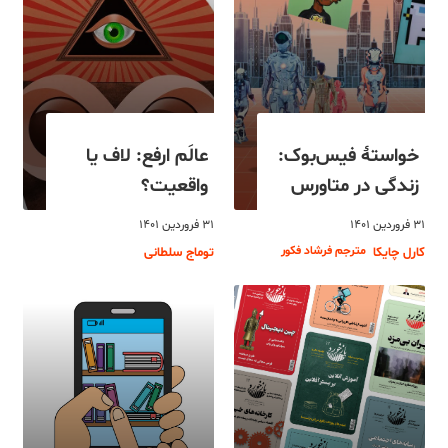
خواستۀ فیس‌بوک:
عالَم ارفع: لاف یا
زندگی در متاورس
واقعیت؟
۳۱ فروردین ۱۴۰۱
۳۱ فروردین ۱۴۰۱
مترجم فرشاد فکور
کارل چایکا
توماج سلطانی