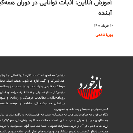
آموزش آنلاین: اثبات توانایی در دوران همه
آینده
۱۲ خرداد ۱۴۰۰
پوریا ناظمی
بازخورد مجله‌ای است مستقل، غیرانتفاعی و غیرتج
حق‌اشتراک و آگهی اداره می‌شود. ‏هدف اصلی مجل
فرهنگ و فناوری و ارتباطات و نیز حمایت از رسانه‌
بازخورد از منظر تحلیلی و نقادانه به حوزه‌های فناو
روزنامه‌نگاری، ‏مطالعات فرهنگی و رسانه، و علوم ا
پرداختن به موضوعاتی مشابه در عرصه فلسفه 
علمی‌تخیلی و سینما و رسانه‌های تصویری.
نگاه بازخورد به فناوری ارتباطات نه بدبینانه است نه خوشبینانه، و تأکید دارد ‏در برا
به فناوری باید از بدیلی جدید سخن گفت: دخالت مستقیم ارزش‌های دموکراتیک در 
ارزش‌های دخيل در آن از طریق مشاركت عمومی. شما مخاطب گرامی می‌توانید با خرید 
مجله در ارتقای کیفیت و تداوم انتشار و ترویج ایده‌های اصلی این رسانه سهیم باشید