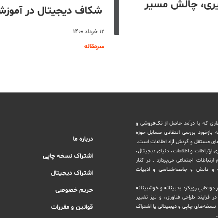
‌گیری، چالش مسیر
شکاف دیجیتال در آموزش
۱۲ خرداد ۱۴۰۰
سرمقاله
اری که با درآمد حاصل از تک‌فروشی و
ه بازخورد بررسی انتقادی مسایل حوزه
درباره ما
های مستقل و‌ گردش ‏آزاد اطلاعات است.
ری ارتباطات و اطلاعات، دنیای دیجیتال،
اشتراک نسخه چاپی
رتباطات اجتماعی می‌پردازد ــ در کنار
و دانش و ‏جامعه‌شناسی و ادبیات
اشتراک دیجیتال
بر دوقطبیِ رویکرد بدبینانه و خوشبینانه
حریم خصوصی
‏فرایند طراحی فناوری، و نیز تغییر
نسخه‌های چاپی و دیجیتالی یا ‏اشتراک
قوانین و مقررات
.