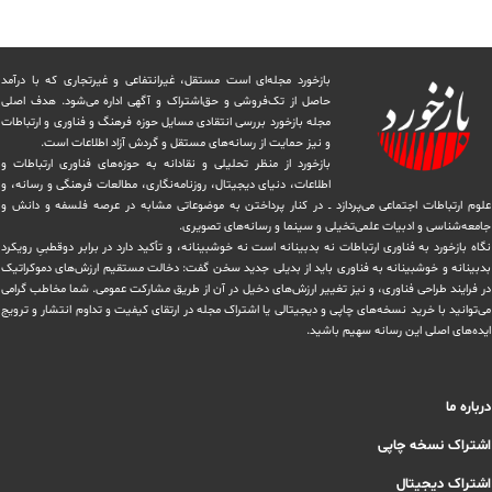
بازخورد مجله‌ای است مستقل، غیرانتفاعی و غیرتجاری که با درآمد
حاصل از تک‌فروشی و حق‌اشتراک و آگهی اداره می‌شود. ‏هدف اصلی
مجله بازخورد بررسی انتقادی مسایل حوزه فرهنگ و فناوری و ارتباطات
و نیز حمایت از رسانه‌های مستقل و‌ گردش ‏آزاد اطلاعات است.
بازخورد از منظر تحلیلی و نقادانه به حوزه‌های فناوری ارتباطات و
اطلاعات، دنیای دیجیتال، روزنامه‌نگاری، ‏مطالعات فرهنگی و رسانه، و
علوم ارتباطات اجتماعی می‌پردازد ــ در کنار پرداختن به موضوعاتی مشابه در عرصه فلسفه و دانش و
‏جامعه‌شناسی و ادبیات علمی‌تخیلی و سینما و رسانه‌های تصویری.
نگاه بازخورد به فناوری ارتباطات نه بدبینانه است نه خوشبینانه، و تأکید دارد ‏در برابر دوقطبیِ رویکرد
بدبینانه و خوشبینانه به فناوری باید از بدیلی جدید سخن گفت: دخالت مستقیم ارزش‌های دموکراتیک
در ‏فرایند طراحی فناوری، و نیز تغییر ارزش‌های دخيل در آن از طریق مشاركت عمومی. شما مخاطب گرامی
می‌توانید با خرید نسخه‌های چاپی و دیجیتالی یا ‏اشتراک مجله در ارتقای کیفیت و تداوم انتشار و ترویج
ایده‌های اصلی این رسانه سهیم باشید.
درباره ما
اشتراک نسخه چاپی
اشتراک دیجیتال