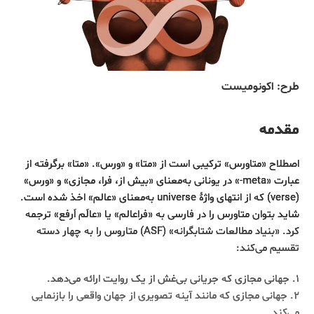
طرح: اکونومیست
مقدمه
اصطلاح «متاورس» ترکیبی است از «متا» و «ورس». «متا» برگرفته از
عبارت «meta-» در یونانی به‌معنای «بیش از، فرا، مجازی» و «ورس»
(verse) که از انتهای واژۀ universe به‌معنای «عالم» اخذ شده است.
شاید بتوان متاورس را در فارسی به «فراعالم» یا «عالَم اَرفع» ترجمه
کرد. «بنیاد مطالعات شتابگرانه» (ASF) متاروس را به چهار دسته‌
تقسیم می‌کند:
۱. جهانی مجازی که جریانی بی‌غش از یک روایت ارائه می‌دهد.
۲. جهانی مجازی که مانند آینه تصویری از جهان واقعی را بازنمایی
می‌کند.