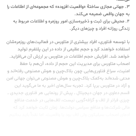
۳. جهانی مجازی ساختۀ «واقعیت افزوده» که مجموعه‌ای از اطلاعات را
به جهان واقعی ضمیمه می‌کند.
۴. محیطی برای ثبت و ذخیره‌سازی امور روزمره و اطلاعات مربوط به
زندگی روزانه افراد و چیزهای دیگر.
با توسعه فناوری، افراد بیشتری از متاورس در فعالیت‌های روزمره‌شان
استفاده خواهند کرد و حجم عظیمی از داده‌ در این پلتفرم تولید
خواهد شد. افزایش حجم اطلاعات در متاورس بر ارزش آن می‌افزاید.
اصحاب متاورس برای مدیریت این حجم از داده‌، آن‌هم با حفظ
امنیت، سراغ فناوری‌هایی چون بلاک‌چین و هوش مصنوعی رفته‌اند و
مدعی شده‌اند به‌کمک بلاک‌چین و هوش مصنوعی می‌توان جهانی امن
و آزاد در متاورس برپا کرد. تجربه سال‌های اخیر به ما می‌گوید این
قسم دعاوی در جهان دیجیتال ــ پیش از رونمایی هر فناوری جدیدی ــ
چیزی فراتر از لاف‌ و گزافه‌گویی نیست، لاف‌هایی در خدمت منافع
مالی شرکت‌ها و منافع سیاسی دولت‌ها. زمان ثابت خواهد کرد که
ادعای اصحاب سیلیکون ولی لاف بود یا واقعیت. اما نقداً باید بدانیم
نحوۀ کار بلاک‌چین و هوش مصنوعی در متاورس به چه ترتیب خواهد
بود.