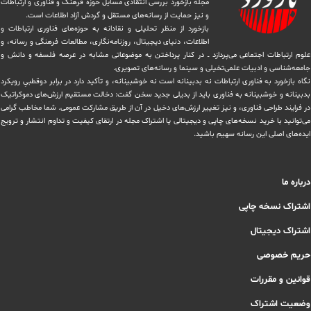
مجله بازخورد بررسی انتقادی مسایل حوزه فرهنگ و فناوری و ارتباطات
و نیز حمایت از رسانه‌های مستقل و‌ گردش ‏آزاد اطلاعات است.
بازخورد از منظر تحلیلی و نقادانه به حوزه‌های فناوری ارتباطات و
اطلاعات، دنیای دیجیتال، روزنامه‌نگاری، ‏مطالعات فرهنگی و رسانه، و
علوم ارتباطات اجتماعی می‌پردازد ــ در کنار پرداختن به موضوعاتی مشابه در عرصه فلسفه و دانش و
‏جامعه‌شناسی و ادبیات علمی‌تخیلی و سینما و رسانه‌های تصویری.
نگاه بازخورد به فناوری ارتباطات نه بدبینانه است نه خوشبینانه، و تأکید دارد ‏در برابر دوقطبیِ رویکرد
بدبینانه و خوشبینانه به فناوری باید از بدیلی جدید سخن گفت: دخالت مستقیم ارزش‌های دموکراتیک
در ‏فرایند طراحی فناوری، و نیز تغییر ارزش‌های دخيل در آن از طریق مشاركت عمومی. شما مخاطب گرامی
می‌توانید با خرید نسخه‌های چاپی و دیجیتالی یا ‏اشتراک مجله در ارتقای کیفیت و تداوم انتشار و ترویج
ایده‌های اصلی این رسانه سهیم باشید.
درباره ما
اشتراک نسخه چاپی
اشتراک دیجیتال
حریم خصوصی
قوانین و مقررات
وضعیت اشتراک