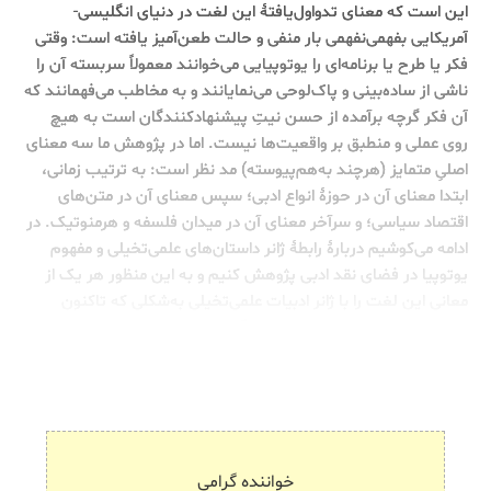
این است که معنای تدواول‌یافتۀ این لغت در دنیای انگلیسی-
آمریکایی بفهمی‌نفهمی بار منفی و حالت طعن‌آمیز یافته است: وقتی
فکر یا طرح یا برنامه‌ای را یوتوپیایی می‌خوانند معمولاً سربسته آن را
ناشی از ساده‌بینی و پاک‌لوحی می‌نمایانند و به مخاطب می‌فهمانند که
آن فکر گرچه برآمده از حسن نیتِ پیشنهادکنندگان است به هیچ
روی عملی و منطبق بر واقعیت‌ها نیست. اما در پژوهش ما سه معنای
اصلیِ متمایز (هرچند به‌هم‌پیوسته) مد نظر است: به ترتیب زمانی،
ابتدا معنای آن در حوزۀ انواع ادبی؛ سپس معنای آن در متن‌های
اقتصاد سیاسی؛ و سرآخر معنای آن در میدان فلسفه و هرمنوتیک. در
ادامه می‌کوشیم دربارۀ رابطۀ ژانر داستان‌های علمی‌تخیلی و مفهوم
یوتوپیا در فضای نقد ادبی پژوهش کنیم و به این منظور هر یک از
معانی این لغت را با ژانر ادبیات علمی‌تخیلی به‌شکلی که تاکنون
تعریف و تحلیل شده است هماهنگ سازیم.
خواننده گرامی