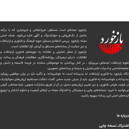
بازخورد مجله‌ای است مستقل، غیرانتفاعی و غیرتجاری که با درآمد
حاصل از تک‌فروشی و حق‌اشتراک و آگهی اداره می‌شود. ‏هدف اصلی
مجله بازخورد بررسی انتقادی مسایل حوزه فرهنگ و فناوری و ارتباطات
و نیز حمایت از رسانه‌های مستقل و‌ گردش ‏آزاد اطلاعات است.
بازخورد از منظر تحلیلی و نقادانه به حوزه‌های فناوری ارتباطات و
اطلاعات، دنیای دیجیتال، روزنامه‌نگاری، ‏مطالعات فرهنگی و رسانه، و
علوم ارتباطات اجتماعی می‌پردازد ــ در کنار پرداختن به موضوعاتی مشابه در عرصه فلسفه و دانش و
‏جامعه‌شناسی و ادبیات علمی‌تخیلی و سینما و رسانه‌های تصویری.
نگاه بازخورد به فناوری ارتباطات نه بدبینانه است نه خوشبینانه، و تأکید دارد ‏در برابر دوقطبیِ رویکرد
بدبینانه و خوشبینانه به فناوری باید از بدیلی جدید سخن گفت: دخالت مستقیم ارزش‌های دموکراتیک
در ‏فرایند طراحی فناوری، و نیز تغییر ارزش‌های دخيل در آن از طریق مشاركت عمومی. شما مخاطب گرامی
می‌توانید با خرید نسخه‌های چاپی و دیجیتالی یا ‏اشتراک مجله در ارتقای کیفیت و تداوم انتشار و ترویج
ایده‌های اصلی این رسانه سهیم باشید.
درباره ما
اشتراک نسخه چاپی