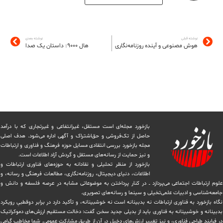
نوشته قبلی
نوشته بعدی
هوش مصنوعی و آینده روزنامه‌نگاری
هال ۹۰۰۰: داستان یک صدا
بازخورد مجله‌ای است مستقل، غیرانتفاعی و غیرتجاری که با درآمد
حاصل از تک‌فروشی و حق‌اشتراک و آگهی اداره می‌شود. ‏هدف اصلی
مجله بازخورد بررسی انتقادی مسایل حوزه فرهنگ و فناوری و ارتباطات
و نیز حمایت از رسانه‌های مستقل و‌ گردش ‏آزاد اطلاعات است.
بازخورد از منظر تحلیلی و نقادانه به حوزه‌های فناوری ارتباطات و
اطلاعات، دنیای دیجیتال، روزنامه‌نگاری، ‏مطالعات فرهنگی و رسانه، و
علوم ارتباطات اجتماعی می‌پردازد ــ در کنار پرداختن به موضوعاتی مشابه در عرصه فلسفه و دانش و
‏جامعه‌شناسی و ادبیات علمی‌تخیلی و سینما و رسانه‌های تصویری.
نگاه بازخورد به فناوری ارتباطات نه بدبینانه است نه خوشبینانه، و تأکید دارد ‏در برابر دوقطبیِ رویکرد
بدبینانه و خوشبینانه به فناوری باید از بدیلی جدید سخن گفت: دخالت مستقیم ارزش‌های دموکراتیک
در ‏فرایند طراحی فناوری، و نیز تغییر ارزش‌های دخيل در آن از طریق مشاركت عمومی. شما مخاطب گرامی