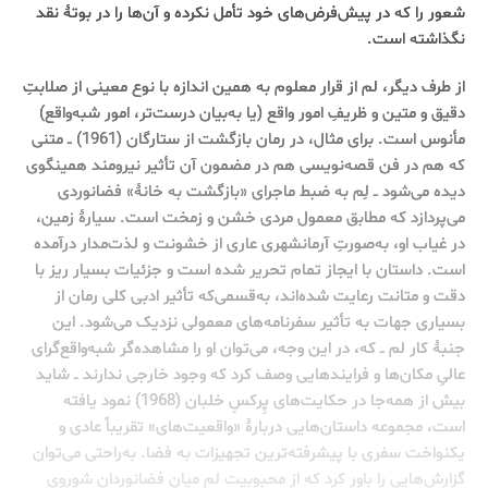
شعور را که در پیش‌فرض‌های خود تأمل نکرده و آن‌ها را در بوتۀ نقد
نگذاشته است.
از طرف دیگر، لم از قرار معلوم به همین اندازه با نوع معینی از صلابتِ
دقیق و متین و ظریفِ امور واقع (یا به‌بیان درست‌تر، امور شبه‌واقع)
مأنوس است. برای مثال، در رمان بازگشت از ستارگان (1961) ــ متنی
که هم در فن قصه‌نویسی هم در مضمون آن تأثیر نیرومند همینگوی
دیده می‌شود ــ لِم به ضبط ماجرای «بازگشت به خانۀ» فضانوردی
می‌پردازد که مطابق معمول مردی خشن و زمخت است. سیارۀ زمین،
در غیاب او، به‌صورتِ آرمانشهری عاری از خشونت و لذت‌مدار درآمده
است. داستان با ایجاز تمام تحریر شده است و جزئیات بسیار ریز با
دقت و متانت رعایت شده‌اند، به‌قسمی‌که تأثیر ادبی کلی رمان از
بسیاری جهات به تأثیر سفرنامه‌های معمولی نزدیک می‌شود. این
جنبۀ کار لم ــ که، در این وجه، می‌توان او را مشاهده‌گر شبه‌واقع‌گرای
عالیِ مکان‌ها و فرایندهایی وصف کرد که وجود خارجی ندارند ــ شاید
بیش از همه‌جا در حکایت‌های پِرکسِ خلبان (1968) نمود یافته
است، مجموعه داستان‌هایی دربارۀ «واقعیت‌های» تقریباً عادی و
یکنواخت سفری با پیشرفته‌ترین تجهیزات به فضا. به‌راحتی می‌توان
گزارش‌هایی را باور کرد که از محبوبیت لم میان فضانوردان شوروی