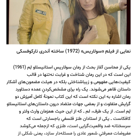
نمایی از فیلم «سولاریس» (1972) ساخته آندری تارکوفسکی
یکی از محاسن آغاز بحث از رمان سولاریسِ استانیسلاو لِم (1961)
این است که در این رمان شناخت و غرابت نه‌تنها در قالب
کیفیت‌هایی مفهومی و زیباشناختی بلکه در هیئت مضمون‌های آشکار
داستان ظاهر می‌شوند. یک راه برای مشخص‌کردنِ عمده دستاورد
رمان اشاره به این نکته است که این کتاب نمونۀ کامل آمیزش دو
گرایش متفاوت و از بعضی جهات متضاد درون داستان‌های استانیسلاو
لِم است. از یک طرف، لم ــ که از این حیث همزمان وارث ولتر و
کافکاست ــ یکی از استادان طنز فلسفیِ باجسارتی است که
سرسختانه ضد واقعیت‌گرایی است، طنزی که ازجمله می‌کوشد
مفروضات معرفتیِ شعور عادی را مسئله‌دار سازد، یعنی شکلی از