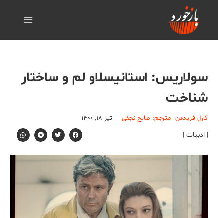
سولاریس: استانیسلاو لم و ساختار
شناخت
کارل فریدمن
مترجم: صالح نجفی
تیر ۱۸, ۱۴۰۰
| ادبیات |