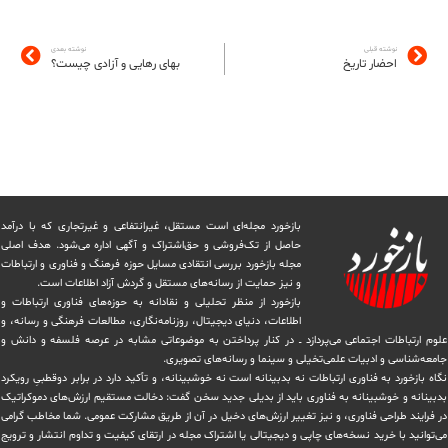
نوشته قبلی
نوشته بعدی
احضار تاریخ
بهای رهایی و آزادی چیست؟
بازخورد مجله‌ای است مستقل، غیرانتفاعی و غیرتجاری که با درآمد
حاصل از تک‌فروشی و حق‌اشتراک و آگهی اداره می‌شود. ‏هدف اصلی
مجله بازخورد بررسی انتقادی مسایل حوزه فرهنگ و فناوری و ارتباطات
و نیز حمایت از رسانه‌های مستقل و‌ گردش ‏آزاد اطلاعات است.
بازخورد از منظر تحلیلی و نقادانه به حوزه‌های فناوری ارتباطات و
اطلاعات، دنیای دیجیتال، روزنامه‌نگاری، ‏مطالعات فرهنگی و رسانه، و
علوم ارتباطات اجتماعی می‌پردازد ــ در کنار پرداختن به موضوعاتی مشابه در عرصه فلسفه و دانش و
‏جامعه‌شناسی و ادبیات علمی‌تخیلی و سینما و رسانه‌های تصویری.
نگاه بازخورد به فناوری ارتباطات نه بدبینانه است نه خوشبینانه، و تأکید دارد ‏در برابر دوقطبیِ رویکرد
بدبینانه و خوشبینانه به فناوری باید از بدیلی جدید سخن گفت: دخالت مستقیم ارزش‌های دموکراتیک
در ‏فرایند طراحی فناوری، و نیز تغییر ارزش‌های دخيل در آن از طریق مشاركت عمومی. شما مخاطب گرامی
می‌توانید با خرید نسخه‌های چاپی و دیجیتالی یا ‏اشتراک مجله در ارتقای کیفیت و تداوم انتشار و ترویج