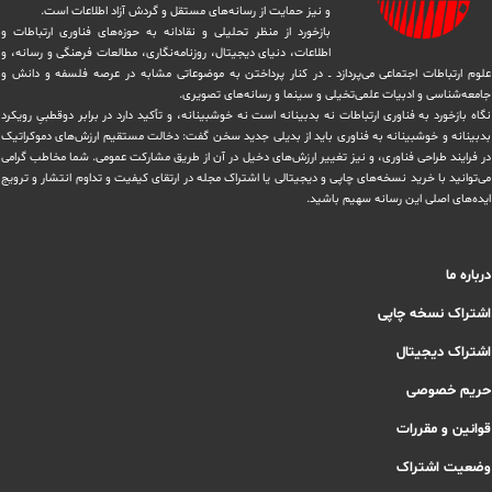
و نیز حمایت از رسانه‌های مستقل و‌ گردش ‏آزاد اطلاعات است.
بازخورد از منظر تحلیلی و نقادانه به حوزه‌های فناوری ارتباطات و
اطلاعات، دنیای دیجیتال، روزنامه‌نگاری، ‏مطالعات فرهنگی و رسانه، و
علوم ارتباطات اجتماعی می‌پردازد ــ در کنار پرداختن به موضوعاتی مشابه در عرصه فلسفه و دانش و
‏جامعه‌شناسی و ادبیات علمی‌تخیلی و سینما و رسانه‌های تصویری.
نگاه بازخورد به فناوری ارتباطات نه بدبینانه است نه خوشبینانه، و تأکید دارد ‏در برابر دوقطبیِ رویکرد
بدبینانه و خوشبینانه به فناوری باید از بدیلی جدید سخن گفت: دخالت مستقیم ارزش‌های دموکراتیک
در ‏فرایند طراحی فناوری، و نیز تغییر ارزش‌های دخيل در آن از طریق مشاركت عمومی. شما مخاطب گرامی
می‌توانید با خرید نسخه‌های چاپی و دیجیتالی یا ‏اشتراک مجله در ارتقای کیفیت و تداوم انتشار و ترویج
ایده‌های اصلی این رسانه سهیم باشید.
درباره ما
اشتراک نسخه چاپی
اشتراک دیجیتال
حریم خصوصی
قوانین و مقررات
وضعیت اشتراک