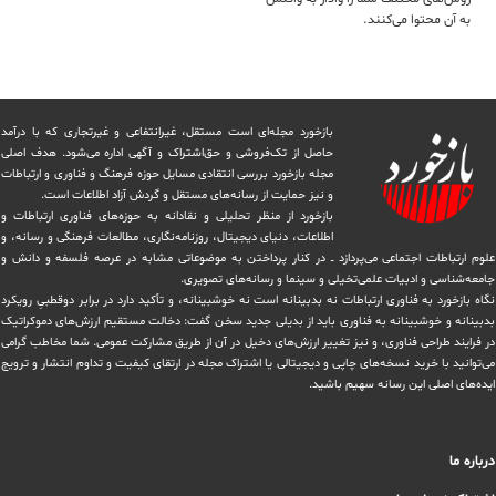
به آن محتوا می‌کنند.
بازخورد مجله‌ای است مستقل، غیرانتفاعی و غیرتجاری که با درآمد
حاصل از تک‌فروشی و حق‌اشتراک و آگهی اداره می‌شود. ‏هدف اصلی
مجله بازخورد بررسی انتقادی مسایل حوزه فرهنگ و فناوری و ارتباطات
و نیز حمایت از رسانه‌های مستقل و‌ گردش ‏آزاد اطلاعات است.
بازخورد از منظر تحلیلی و نقادانه به حوزه‌های فناوری ارتباطات و
اطلاعات، دنیای دیجیتال، روزنامه‌نگاری، ‏مطالعات فرهنگی و رسانه، و
علوم ارتباطات اجتماعی می‌پردازد ــ در کنار پرداختن به موضوعاتی مشابه در عرصه فلسفه و دانش و
‏جامعه‌شناسی و ادبیات علمی‌تخیلی و سینما و رسانه‌های تصویری.
نگاه بازخورد به فناوری ارتباطات نه بدبینانه است نه خوشبینانه، و تأکید دارد ‏در برابر دوقطبیِ رویکرد
بدبینانه و خوشبینانه به فناوری باید از بدیلی جدید سخن گفت: دخالت مستقیم ارزش‌های دموکراتیک
در ‏فرایند طراحی فناوری، و نیز تغییر ارزش‌های دخيل در آن از طریق مشاركت عمومی. شما مخاطب گرامی
می‌توانید با خرید نسخه‌های چاپی و دیجیتالی یا ‏اشتراک مجله در ارتقای کیفیت و تداوم انتشار و ترویج
ایده‌های اصلی این رسانه سهیم باشید.
درباره ما