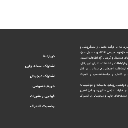
اری که با درآمد حاصل از تک‌فروشی و
ه بازخورد بررسی انتقادی مسایل حوزه
درباره ما
های مستقل و‌ گردش ‏آزاد اطلاعات است.
ری ارتباطات و اطلاعات، دنیای دیجیتال،
اشتراک نسخه چاپی
رتباطات اجتماعی می‌پردازد ــ در کنار
و دانش و ‏جامعه‌شناسی و ادبیات
اشتراک دیجیتال
بر دوقطبیِ رویکرد بدبینانه و خوشبینانه
حریم خصوصی
‏فرایند طراحی فناوری، و نیز تغییر
نسخه‌های چاپی و دیجیتالی یا ‏اشتراک
قوانین و مقررات
.
وضعیت اشتراک