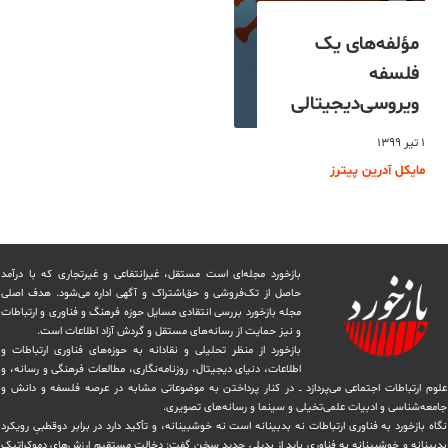
مؤلفه‌های یک
فلسفه
ویروسی‌دیجیتالی
۱ تیر ۱۳۹۹
مایکل آدرین پیترز
بازخورد مجله‌ای است مستقل، غیرانتفاعی و غیرتجاری که با درآمد
حاصل از تک‌فروشی و حق‌اشتراک و آگهی اداره می‌شود. ‏هدف اصلی
مجله بازخورد بررسی انتقادی مسایل حوزه فرهنگ و فناوری و ارتباطات
و نیز حمایت از رسانه‌های مستقل و‌ گردش ‏آزاد اطلاعات است.
بازخورد از منظر تحلیلی و نقادانه به حوزه‌های فناوری ارتباطات و
اطلاعات، دنیای دیجیتال، روزنامه‌نگاری، ‏مطالعات فرهنگی و رسانه، و
علوم ارتباطات اجتماعی می‌پردازد ــ در کنار پرداختن به موضوعاتی مشابه در عرصه فلسفه و دانش و
‏جامعه‌شناسی و ادبیات علمی‌تخیلی و سینما و رسانه‌های تصویری.
نگاه بازخورد به فناوری ارتباطات نه بدبینانه است نه خوشبینانه، و تأکید دارد ‏در برابر دوقطبیِ رویکرد
بدبینانه و خوشبینانه به فناوری باید از بدیلی جدید سخن گفت: دخالت مستقیم ارزش‌های دموکراتیک