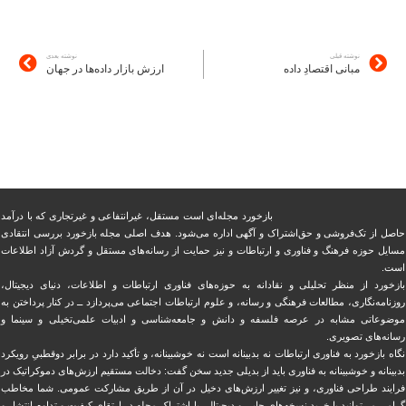
نوشته قبلی
نوشته بعدی
مبانی اقتصادِ داده
ارزش بازار داده‌ها در جهان
بازخورد مجله‌ای است مستقل، غیرانتفاعی و غیرتجاری که با درآمد
حاصل از تک‌فروشی و حق‌اشتراک و آگهی اداره می‌شود. ‏هدف اصلی مجله بازخورد بررسی انتقادی
مسایل حوزه فرهنگ و فناوری و ارتباطات و نیز حمایت از رسانه‌های مستقل و‌ گردش ‏آزاد اطلاعات
است.
بازخورد از منظر تحلیلی و نقادانه به حوزه‌های فناوری ارتباطات و اطلاعات، دنیای دیجیتال،
روزنامه‌نگاری، ‏مطالعات فرهنگی و رسانه، و علوم ارتباطات اجتماعی می‌پردازد ــ در کنار پرداختن به
موضوعاتی مشابه در عرصه فلسفه و دانش و ‏جامعه‌شناسی و ادبیات علمی‌تخیلی و سینما و
رسانه‌های تصویری.
نگاه بازخورد به فناوری ارتباطات نه بدبینانه است نه خوشبینانه، و تأکید دارد ‏در برابر دوقطبیِ رویکرد
بدبینانه و خوشبینانه به فناوری باید از بدیلی جدید سخن گفت: دخالت مستقیم ارزش‌های دموکراتیک در
‏فرایند طراحی فناوری، و نیز تغییر ارزش‌های دخيل در آن از طریق مشاركت عمومی. شما مخاطب
گرامی می‌توانید با خرید نسخه‌های چاپی و دیجیتالی یا ‏اشتراک مجله در ارتقای کیفیت و تداوم انتشار و