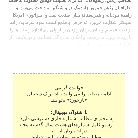
تصاحب زمین، رشوه‌هایی که برای تصویب قوانین مطلوب به حلقۀ
اطرافیان رئیس‌جمهور هاردینگ در واشنگتن پرداخت می‌شد، و
رابطۀ موذیانه و همزیستانۀ میان صنعت نفت و امپراتوری آمریکا.
سینکلر شکایت می‌برد که حرص و طمع کسب سود سرمایه‌دارانه
از نفت «جسم و جان مردان و زنان را از پای می‌اندازد و ملت‌ها را
با رؤیای ثروت بی‌زحمت و امکان به بردگی کشاندن و بهره‌کشی از
کارگران به نابودی می‌کشاند».
خواننده گرامی
ادامه مطلب را می‌توانید با اشتراک دیجیتال
«بازخورد» بخوانید.
با اشتراک دیجیتال:
ـــ به محتوای مطالب شماره جاری دسترسی دارید.
ـــ آرشیو کامل شماره‌های هشت سال گذشته مجله
در اختیارتان است.
ـــ مطالب ویژه وب‌سایت را می‌خوانید.