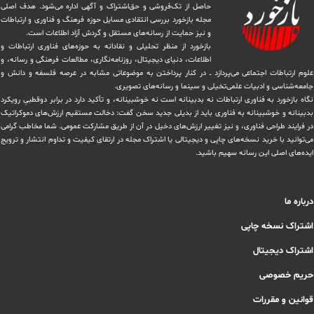
حاصل از تک‌فروشی و حق‌اشتراک و آگهی اداره می‌شود. ‏هدف اصلی
مجله بازخورد بررسی انتقادی مسایل حوزه فرهنگ و فناوری و ارتباطات
و نیز حمایت از رسانه‌های مستقل و‌ گردش ‏آزاد اطلاعات است.
بازخورد از منظر تحلیلی و نقادانه به حوزه‌های فناوری ارتباطات و
اطلاعات، دنیای دیجیتال، روزنامه‌نگاری، ‏مطالعات فرهنگی و رسانه، و
علوم ارتباطات اجتماعی می‌پردازد ــ در کنار پرداختن به موضوعاتی مشابه در عرصه فلسفه و دانش و
‏جامعه‌شناسی و ادبیات علمی‌تخیلی و سینما و رسانه‌های تصویری.
نگاه بازخورد به فناوری ارتباطات نه بدبینانه است نه خوشبینانه، و تأکید دارد ‏در برابر دوقطبیِ رویکرد
بدبینانه و خوشبینانه به فناوری باید از بدیلی جدید سخن گفت: دخالت مستقیم ارزش‌های دموکراتیک
در ‏فرایند طراحی فناوری، و نیز تغییر ارزش‌های دخيل در آن از طریق مشاركت عمومی. شما مخاطب گرامی
می‌توانید با خرید نسخه‌های چاپی و دیجیتالی یا ‏اشتراک مجله در ارتقای کیفیت و تداوم انتشار و ترویج
ایده‌های اصلی این رسانه سهیم باشید.
درباره ما
اشتراک نسخه چاپی
اشتراک دیجیتال
حریم خصوصی
قوانین و مقررات