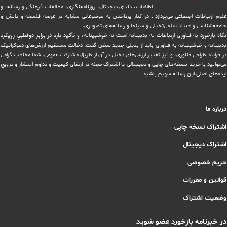
اطلاعات، دنیای دیجیتال، روزنامه‌نگاری، ‏مطالعات فرهنگی و رسانه، و
علوم ارتباطات اجتماعی می‌پردازد ــ در کنار پرداختن به موضوعاتی مشابه در عرصه فلسفه و دانش و
‏جامعه‌شناسی و ادبیات علمی‌تخیلی و سینما و رسانه‌های تصویری.
نگاه بازخورد به فناوری ارتباطات نه بدبینانه است نه خوشبینانه، و تأکید دارد ‏در برابر دوقطبیِ رویکرد
بدبینانه و خوشبینانه به فناوری باید از بدیلی جدید سخن گفت: دخالت مستقیم ارزش‌های دموکراتیک
در ‏فرایند طراحی فناوری، و نیز تغییر ارزش‌های دخيل در آن از طریق مشاركت عمومی. شما مخاطب گرامی
می‌توانید با خرید نسخه‌های چاپی و دیجیتالی یا ‏اشتراک مجله در ارتقای کیفیت و تداوم انتشار و ترویج
ایده‌های اصلی این رسانه سهیم باشید.
درباره ما
اشتراک نسخه چاپی
اشتراک دیجیتال
حریم خصوصی
قوانین و مقررات
وضعیت اشتراک
در خبرنامه بازخورد عضو شوید