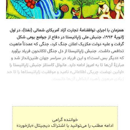
همزمان با اجرای توافقنامۀ تجارت آزاد آمریکای شمالی (نفتا)، در اول
ژانویۀ ۱۹۹۴، جنبش ملی زاپاتیستا در دفاع از جوامع بومی شکل
گرفت و علیه دولت مکزیک اعلان جنگ کرد، جنگی که عمدتاً ماهیت
تدافعی داشت. جنبش زاپاتیستا از دل جنگل لاکاندون فریاد برآورد
که «دیگر بس است!» و این فریاد در سراسر جهان طنین‌انداز شد و
مبارزۀ آن‌ها تا به امروز ادامه دارد. مانوئل کاستلز جنبش زاپاتیستا را
«اولین نهضت چریکی اطلاعاتی» نامید و موفقیت زاپاتیستاها را تا حد
زیادی مرهون راهبرد ارتباطی آن‌ها دانست.
خواننده گرامی
ادامه مطلب را می‌توانید با اشتراک دیجیتال «بازخورد»