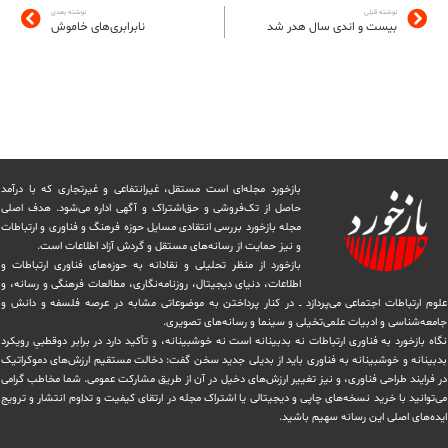
نوشته قبلی
نوشته بعدی
بیست و اندی سال هدر شد
نابرابری‌های خاموش
بازخورد مجله‌ای است مستقل، غیرانتفاعی و غیرتجاری که با درآمد
حاصل از تک‌فروشی و حق‌اشتراک و آگهی اداره می‌شود. ‏هدف اصلی
مجله بازخورد بررسی انتقادی مسایل حوزه فرهنگ و فناوری و ارتباطات
و نیز حمایت از رسانه‌های مستقل و‌ گردش ‏آزاد اطلاعات است.
بازخورد از منظر تحلیلی و نقادانه به حوزه‌های فناوری ارتباطات و
اطلاعات، دنیای دیجیتال، روزنامه‌نگاری، ‏مطالعات فرهنگی و رسانه، و
علوم ارتباطات اجتماعی می‌پردازد ــ در کنار پرداختن به موضوعاتی مشابه در عرصه فلسفه و دانش و
‏جامعه‌شناسی و ادبیات علمی‌تخیلی و سینما و رسانه‌های تصویری.
نگاه بازخورد به فناوری ارتباطات نه بدبینانه است نه خوشبینانه، و تأکید دارد ‏در برابر دوقطبیِ رویکرد
بدبینانه و خوشبینانه به فناوری باید از بدیلی جدید سخن گفت: دخالت مستقیم ارزش‌های دموکراتیک
در ‏فرایند طراحی فناوری، و نیز تغییر ارزش‌های دخيل در آن از طریق مشاركت عمومی. شما مخاطب گرامی
می‌توانید با خرید نسخه‌های چاپی و دیجیتالی یا ‏اشتراک مجله در ارتقای کیفیت و تداوم انتشار و ترویج
ایده‌های اصلی این رسانه سهیم باشید.