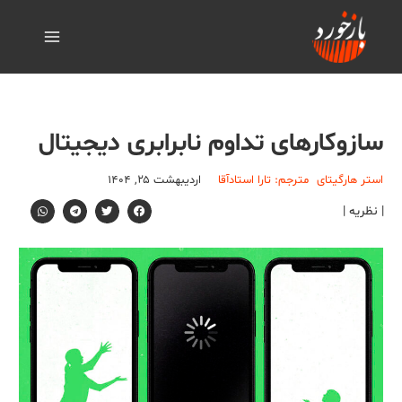
سازوکارهای تداوم نابرابری دیجیتال
استر هارگیتای
مترجم: تارا استادآقا
اردیبهشت ۲۵, ۱۴۰۴
| نظریه |