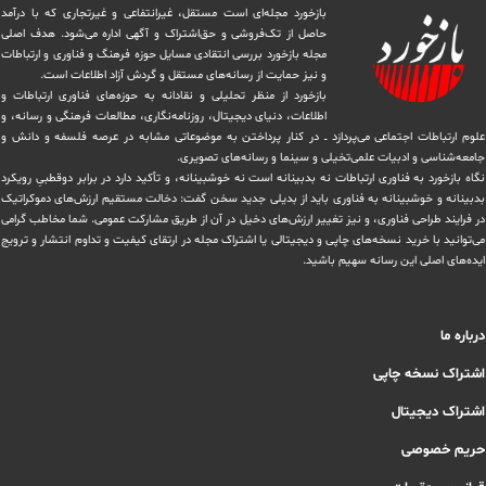
بازخورد مجله‌ای است مستقل، غیرانتفاعی و غیرتجاری که با درآمد
حاصل از تک‌فروشی و حق‌اشتراک و آگهی اداره می‌شود. ‏هدف اصلی
مجله بازخورد بررسی انتقادی مسایل حوزه فرهنگ و فناوری و ارتباطات
و نیز حمایت از رسانه‌های مستقل و‌ گردش ‏آزاد اطلاعات است.
بازخورد از منظر تحلیلی و نقادانه به حوزه‌های فناوری ارتباطات و
اطلاعات، دنیای دیجیتال، روزنامه‌نگاری، ‏مطالعات فرهنگی و رسانه، و
علوم ارتباطات اجتماعی می‌پردازد ــ در کنار پرداختن به موضوعاتی مشابه در عرصه فلسفه و دانش و
‏جامعه‌شناسی و ادبیات علمی‌تخیلی و سینما و رسانه‌های تصویری.
نگاه بازخورد به فناوری ارتباطات نه بدبینانه است نه خوشبینانه، و تأکید دارد ‏در برابر دوقطبیِ رویکرد
بدبینانه و خوشبینانه به فناوری باید از بدیلی جدید سخن گفت: دخالت مستقیم ارزش‌های دموکراتیک
در ‏فرایند طراحی فناوری، و نیز تغییر ارزش‌های دخيل در آن از طریق مشاركت عمومی. شما مخاطب گرامی
می‌توانید با خرید نسخه‌های چاپی و دیجیتالی یا ‏اشتراک مجله در ارتقای کیفیت و تداوم انتشار و ترویج
ایده‌های اصلی این رسانه سهیم باشید.
درباره ما
اشتراک نسخه چاپی
اشتراک دیجیتال
حریم خصوصی