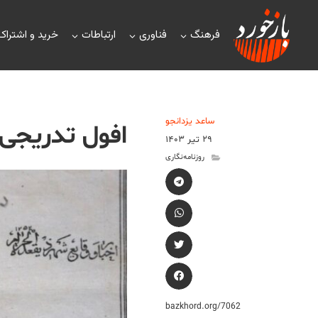
فرهنگ
فناوری
ارتباطات
خرید و اشتراک
ساعد یزدانجو
افول تدریجی ک
۲۹ تیر ۱۴۰۳
روزنامه‌نگاری
bazkhord.org/7062