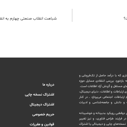
؟
شباهت انقلاب صنعتی چهارم به انق
اری که با درآمد حاصل از تک‌فروشی و
ه بازخورد بررسی انتقادی مسایل حوزه
درباره ما
های مستقل و‌ گردش ‏آزاد اطلاعات است.
ری ارتباطات و اطلاعات، دنیای دیجیتال،
اشتراک نسخه چاپی
رتباطات اجتماعی می‌پردازد ــ در کنار
و دانش و ‏جامعه‌شناسی و ادبیات
اشتراک دیجیتال
بر دوقطبیِ رویکرد بدبینانه و خوشبینانه
حریم خصوصی
‏فرایند طراحی فناوری، و نیز تغییر
نسخه‌های چاپی و دیجیتالی یا ‏اشتراک
قوانین و مقررات