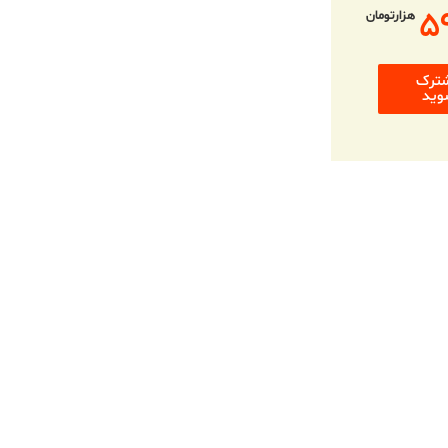
۵
هزارتومان
ترک
وید