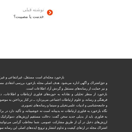
نوشته قبلی
خدمت یا مصیبت؟
بازخورد مجله‌ای است مستقل، غیرانتفاعی و غیرت
و حق‌اشتراک و آگهی اداره می‌شود. ‏هدف اصلی مجله بازخورد بررسی انتقادی مسا
و نیز حمایت از رسانه‌های مستقل و‌ گردش ‏آزاد اطلاعات است.
بازخورد از منظر تحلیلی و نقادانه به حوزه‌های فناوری ارتباطات و اطلاعات، دنیا
فرهنگی و رسانه، و علوم ارتباطات اجتماعی می‌پردازد ــ در کنار پرداختن به مو
و ‏جامعه‌شناسی و ادبیات علمی‌تخیلی و سینما و رسانه‌های تصویری.
نگاه بازخورد به فناوری ارتباطات نه بدبینانه است نه خوشبینانه، و تأکید دارد ‏در برا
به فناوری باید از بدیلی جدید سخن گفت: دخالت مستقیم ارزش‌های دموکراتیک در 
ارزش‌های دخيل در آن از طریق مشاركت عمومی. شما مخاطب گرامی می‌توانید با 
‏اشتراک مجله در ارتقای کیفیت و تداوم انتشار و ترویج ایده‌های اصلی این رسانه سه