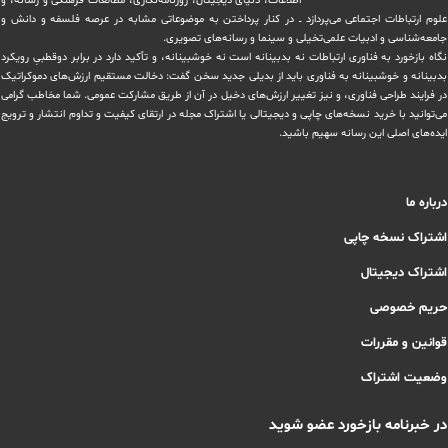
اطلاعات، دنیای دیجیتال، روزنامه‌نگاری، ‏مطالعات فرهنگی و رسانه، و
علوم ارتباطات اجتماعی می‌پردازد ــ در کنار پرداختن به موضوعاتی مشابه در عرصه فلسفه و دانش و
‏جامعه‌شناسی و ادبیات علمی‌تخیلی و سینما و رسانه‌های تصویری.
نگاه بازخورد به فناوری ارتباطات نه بدبینانه است نه خوشبینانه، و تأکید دارد ‏در برابر دوقطبیِ رویکرد
بدبینانه و خوشبینانه به فناوری باید از بدیلی جدید سخن گفت: دخالت مستقیم ارزش‌های دموکراتیک
در ‏فرایند طراحی فناوری، و نیز تغییر ارزش‌های دخيل در آن از طریق مشاركت عمومی. شما مخاطب گرامی
می‌توانید با خرید نسخه‌های چاپی و دیجیتالی یا ‏اشتراک مجله در ارتقای کیفیت و تداوم انتشار و ترویج
ایده‌های اصلی این رسانه سهیم باشید.
درباره ما
اشتراک نسخه چاپی
اشتراک دیجیتال
حریم خصوصی
قوانین و مقررات
وضعیت اشتراک
در خبرنامه بازخورد عضو شوید