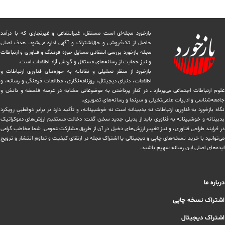
بازخورد مجله‌ای است مستقل، غیرانتفاعی و غیرتجاری که با درآمد
حاصل از تک‌فروشی و حق‌اشتراک و آگهی اداره می‌شود. ‏هدف اصلی
مجله بازخورد بررسی انتقادی مسایل حوزه فرهنگ و فناوری و ارتباطات
و نیز حمایت از رسانه‌های مستقل و‌ گردش ‏آزاد اطلاعات است.
بازخورد از منظر تحلیلی و نقادانه به حوزه‌های فناوری ارتباطات و
اطلاعات، دنیای دیجیتال، روزنامه‌نگاری، ‏مطالعات فرهنگی و رسانه، و
علوم ارتباطات اجتماعی می‌پردازد ــ در کنار پرداختن به موضوعاتی مشابه در عرصه فلسفه و دانش و
‏جامعه‌شناسی و ادبیات علمی‌تخیلی و سینما و رسانه‌های تصویری.
نگاه بازخورد به فناوری ارتباطات نه بدبینانه است نه خوشبینانه، و تأکید دارد ‏در برابر دوقطبیِ رویکرد
بدبینانه و خوشبینانه به فناوری باید از بدیلی جدید سخن گفت: دخالت مستقیم ارزش‌های دموکراتیک
در ‏فرایند طراحی فناوری، و نیز تغییر ارزش‌های دخيل در آن از طریق مشاركت عمومی. شما مخاطب گرامی
می‌توانید با خرید نسخه‌های چاپی و دیجیتالی یا ‏اشتراک مجله در ارتقای کیفیت و تداوم انتشار و ترویج
ایده‌های اصلی این رسانه سهیم باشید.
درباره ما
اشتراک نسخه چاپی
اشتراک دیجیتال