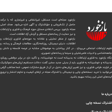
بازخورد مجله‌ای است مستقل، غیرانتفاعی و غیرتجاری که با درآمد
حاصل از تک‌فروشی و حق‌اشتراک و آگهی اداره می‌شود. ‏هدف اصلی
مجله بازخورد بررسی انتقادی مسایل حوزه فرهنگ و فناوری و ارتباطات
و نیز حمایت از رسانه‌های مستقل و‌ گردش ‏آزاد اطلاعات است.
بازخورد از منظر تحلیلی و نقادانه به حوزه‌های فناوری ارتباطات و
اطلاعات، دنیای دیجیتال، روزنامه‌نگاری، ‏مطالعات فرهنگی و رسانه، و
علوم ارتباطات اجتماعی می‌پردازد ــ در کنار پرداختن به موضوعاتی مشابه در عرصه فلسفه و دانش و
‏جامعه‌شناسی و ادبیات علمی‌تخیلی و سینما و رسانه‌های تصویری.
نگاه بازخورد به فناوری ارتباطات نه بدبینانه است نه خوشبینانه، و تأکید دارد ‏در برابر دوقطبیِ رویکرد
بدبینانه و خوشبینانه به فناوری باید از بدیلی جدید سخن گفت: دخالت مستقیم ارزش‌های دموکراتیک
در ‏فرایند طراحی فناوری، و نیز تغییر ارزش‌های دخيل در آن از طریق مشاركت عمومی. شما مخاطب گرامی
می‌توانید با خرید نسخه‌های چاپی و دیجیتالی یا ‏اشتراک مجله در ارتقای کیفیت و تداوم انتشار و ترویج
ایده‌های اصلی این رسانه سهیم باشید.
درباره ما
اشتراک نسخه چاپی
اشتراک دیجیتال