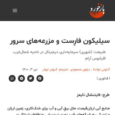
سیلیکون فارِست و مزرعه‌های سرور
طبیعت (شهری) سرمایه‌داری دیجیتال در ناحیه شمال‌غرب
اقیانوس آرام
آنتونی لواندا ــ دیلون محمودی
مترجم: کیوان ابوذر
دی ۳, ۱۴۰۰
| فناوری |
طرح: فایننشال تایمز
منابع آبی ارزان‌قیمت، مثل برقِ آبی و آب برای خنک‌کاری، زمین ارزان
و نزدیکی به شبکه‌های فیبر نوری زیردریایی منطقه‌ای ایدئال در