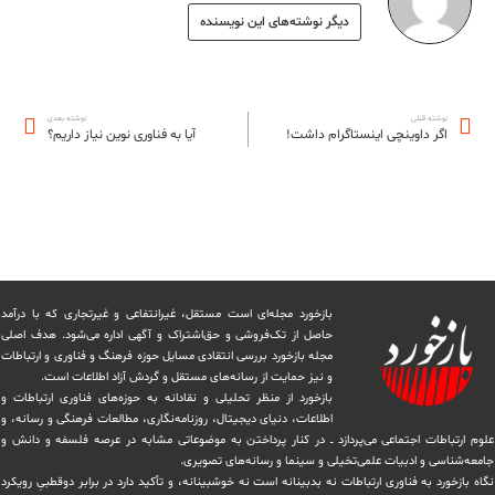
دیگر نوشته‌های این نویسنده
نوشته قبلی
نوشته بعدی
اگر داوینچی اینستاگرام داشت!
آیا به فناوری نوین نیاز داریم؟
بازخورد مجله‌ای است مستقل، غیرانتفاعی و غیرتجاری که با درآمد
حاصل از تک‌فروشی و حق‌اشتراک و آگهی اداره می‌شود. ‏هدف اصلی
مجله بازخورد بررسی انتقادی مسایل حوزه فرهنگ و فناوری و ارتباطات
و نیز حمایت از رسانه‌های مستقل و‌ گردش ‏آزاد اطلاعات است.
بازخورد از منظر تحلیلی و نقادانه به حوزه‌های فناوری ارتباطات و
اطلاعات، دنیای دیجیتال، روزنامه‌نگاری، ‏مطالعات فرهنگی و رسانه، و
علوم ارتباطات اجتماعی می‌پردازد ــ در کنار پرداختن به موضوعاتی مشابه در عرصه فلسفه و دانش و
‏جامعه‌شناسی و ادبیات علمی‌تخیلی و سینما و رسانه‌های تصویری.
نگاه بازخورد به فناوری ارتباطات نه بدبینانه است نه خوشبینانه، و تأکید دارد ‏در برابر دوقطبیِ رویکرد