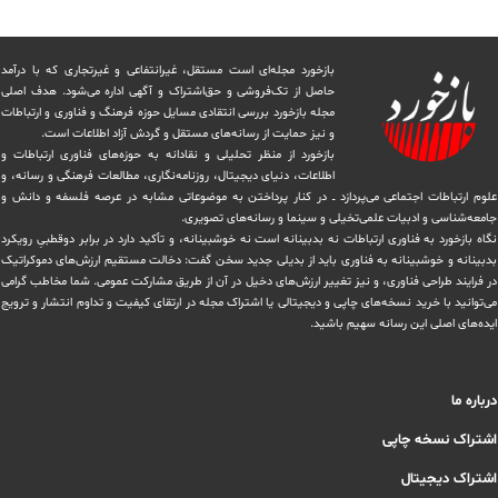
بازخورد مجله‌ای است مستقل، غیرانتفاعی و غیرتجاری که با درآمد
حاصل از تک‌فروشی و حق‌اشتراک و آگهی اداره می‌شود. ‏هدف اصلی
مجله بازخورد بررسی انتقادی مسایل حوزه فرهنگ و فناوری و ارتباطات
و نیز حمایت از رسانه‌های مستقل و‌ گردش ‏آزاد اطلاعات است.
بازخورد از منظر تحلیلی و نقادانه به حوزه‌های فناوری ارتباطات و
اطلاعات، دنیای دیجیتال، روزنامه‌نگاری، ‏مطالعات فرهنگی و رسانه، و
علوم ارتباطات اجتماعی می‌پردازد ــ در کنار پرداختن به موضوعاتی مشابه در عرصه فلسفه و دانش و
‏جامعه‌شناسی و ادبیات علمی‌تخیلی و سینما و رسانه‌های تصویری.
نگاه بازخورد به فناوری ارتباطات نه بدبینانه است نه خوشبینانه، و تأکید دارد ‏در برابر دوقطبیِ رویکرد
بدبینانه و خوشبینانه به فناوری باید از بدیلی جدید سخن گفت: دخالت مستقیم ارزش‌های دموکراتیک
در ‏فرایند طراحی فناوری، و نیز تغییر ارزش‌های دخيل در آن از طریق مشاركت عمومی. شما مخاطب گرامی
می‌توانید با خرید نسخه‌های چاپی و دیجیتالی یا ‏اشتراک مجله در ارتقای کیفیت و تداوم انتشار و ترویج
ایده‌های اصلی این رسانه سهیم باشید.
درباره ما
اشتراک نسخه چاپی
اشتراک دیجیتال