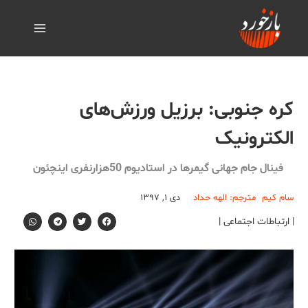
کره جنوبی: برزیل ورزش‌های
الکترونیک
فینال جام جهانی گیمرها در استادیوم 50هزارنفری اینچئون
سام کیم
مترجم: الهه حداد
دی ۱, ۱۳۹۷
| ارتباطات اجتماعی |