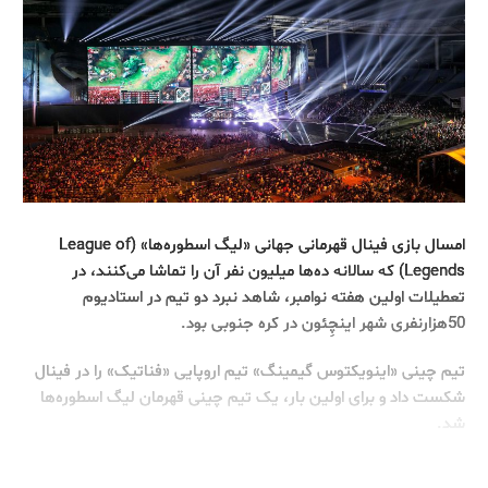
امسال بازی فینال قهرمانی جهانی «لیگ اسطوره‌ها» (League of
Legends) که سالانه ده‌ها میلیون نفر آن را تماشا می‌کنند، در
تعطیلات اولین هفته نوامبر، شاهد نبرد دو تیم در استادیوم
50هزارنفری شهر اینچِئون در کره جنوبی بود.
تیم چینی «اینویکتوس گیمینگ» تیم اروپایی «فناتیک» را در فینال
شکست داد و برای اولین بار، یک تیم چینی قهرمان لیگ اسطوره‌ها
شد.