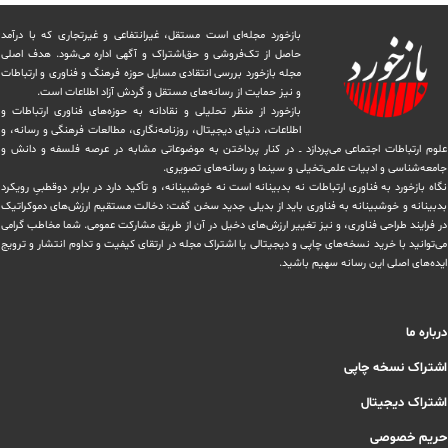
بازخورد مجله‌ای است مستقل، غیرانتفاعی و غیرتجاری که با درآمد
حاصل از تک‌فروشی و حق‌اشتراک و آگهی اداره می‌شود. ‏هدف اصلی
مجله بازخورد بررسی انتقادی مسایل حوزه فرهنگ و فناوری و ارتباطات
و نیز حمایت از رسانه‌های مستقل و‌ گردش ‏آزاد اطلاعات است.
بازخورد از منظر تحلیلی و نقادانه به حوزه‌های فناوری ارتباطات و
اطلاعات، دنیای دیجیتال، روزنامه‌نگاری، ‏مطالعات فرهنگی و رسانه، و
علوم ارتباطات اجتماعی می‌پردازد ــ در کنار پرداختن به موضوعاتی مشابه در عرصه فلسفه و دانش و
‏جامعه‌شناسی و ادبیات علمی‌تخیلی و سینما و رسانه‌های تصویری.
نگاه بازخورد به فناوری ارتباطات نه بدبینانه است نه خوشبینانه، و تأکید دارد ‏در برابر دوقطبیِ رویکرد
بدبینانه و خوشبینانه به فناوری باید از بدیلی جدید سخن گفت: دخالت مستقیم ارزش‌های دموکراتیک
در ‏فرایند طراحی فناوری، و نیز تغییر ارزش‌های دخيل در آن از طریق مشاركت عمومی. شما مخاطب گرامی
می‌توانید با خرید نسخه‌های چاپی و دیجیتالی یا ‏اشتراک مجله در ارتقای کیفیت و تداوم انتشار و ترویج
ایده‌های اصلی این رسانه سهیم باشید.
درباره ما
اشتراک نسخه چاپی
اشتراک دیجیتال
حریم خصوصی