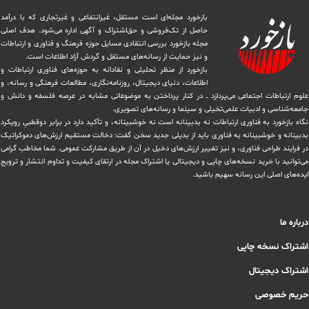
بازخورد مجله‌ای است مستقل، غیرانتفاعی و غیرتجاری که با درآمد
حاصل از تک‌فروشی و حق‌اشتراک و آگهی اداره می‌شود. ‏هدف اصلی
مجله بازخورد بررسی انتقادی مسایل حوزه فرهنگ و فناوری و ارتباطات
و نیز حمایت از رسانه‌های مستقل و‌ گردش ‏آزاد اطلاعات است.
بازخورد از منظر تحلیلی و نقادانه به حوزه‌های فناوری ارتباطات و
اطلاعات، دنیای دیجیتال، روزنامه‌نگاری، ‏مطالعات فرهنگی و رسانه، و
علوم ارتباطات اجتماعی می‌پردازد ــ در کنار پرداختن به موضوعاتی مشابه در عرصه فلسفه و دانش و
‏جامعه‌شناسی و ادبیات علمی‌تخیلی و سینما و رسانه‌های تصویری.
نگاه بازخورد به فناوری ارتباطات نه بدبینانه است نه خوشبینانه، و تأکید دارد ‏در برابر دوقطبیِ رویکرد
بدبینانه و خوشبینانه به فناوری باید از بدیلی جدید سخن گفت: دخالت مستقیم ارزش‌های دموکراتیک
در ‏فرایند طراحی فناوری، و نیز تغییر ارزش‌های دخيل در آن از طریق مشاركت عمومی. شما مخاطب گرامی
می‌توانید با خرید نسخه‌های چاپی و دیجیتالی یا ‏اشتراک مجله در ارتقای کیفیت و تداوم انتشار و ترویج
ایده‌های اصلی این رسانه سهیم باشید.
درباره ما
اشتراک نسخه چاپی
اشتراک دیجیتال
حریم خصوصی