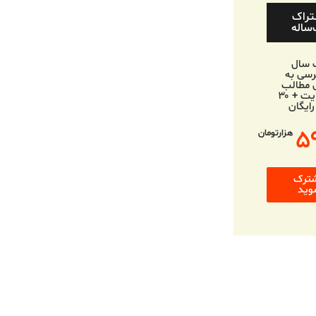
تراک
ساله
 سال
سی به
 مطالب
وب‌سایت + ۳۰
رایگان
۵
هزارتومان
ترک
وید