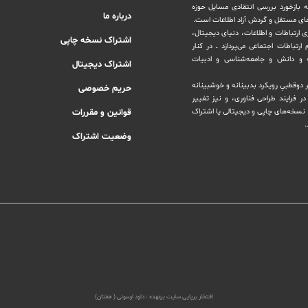
ه بازخورد بررسی انتقادی مسایل حوزه
درباره ما
های مستقل و‌ گردش ‏آزاد اطلاعات است.
ری ارتباطات و اطلاعات، دنیای دیجیتال،
اشتراک نسخه چاپی
رتباطات اجتماعی می‌پردازد ــ در کنار
و دانش و ‏جامعه‌شناسی و ادبیات
اشتراک دیجیتال
بر دوقطبیِ رویکرد بدبینانه و خوشبینانه
حریم خصوصی
‏فرایند طراحی فناوری، و نیز تغییر
نسخه‌های چاپی و دیجیتالی یا ‏اشتراک
قوانین و مقررات
.
وضعیت اشتراک
افتخار برپایی سایت برعهده :
داود ارسونی ( هفتان)