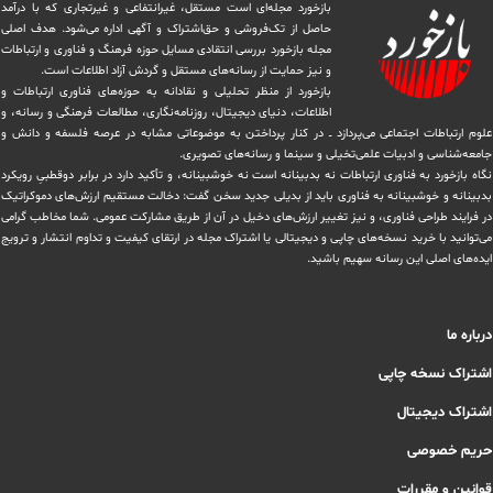
بازخورد مجله‌ای است مستقل، غیرانتفاعی و غیرتجاری که با درآمد
حاصل از تک‌فروشی و حق‌اشتراک و آگهی اداره می‌شود. ‏هدف اصلی
مجله بازخورد بررسی انتقادی مسایل حوزه فرهنگ و فناوری و ارتباطات
و نیز حمایت از رسانه‌های مستقل و‌ گردش ‏آزاد اطلاعات است.
بازخورد از منظر تحلیلی و نقادانه به حوزه‌های فناوری ارتباطات و
اطلاعات، دنیای دیجیتال، روزنامه‌نگاری، ‏مطالعات فرهنگی و رسانه، و
علوم ارتباطات اجتماعی می‌پردازد ــ در کنار پرداختن به موضوعاتی مشابه در عرصه فلسفه و دانش و
‏جامعه‌شناسی و ادبیات علمی‌تخیلی و سینما و رسانه‌های تصویری.
نگاه بازخورد به فناوری ارتباطات نه بدبینانه است نه خوشبینانه، و تأکید دارد ‏در برابر دوقطبیِ رویکرد
بدبینانه و خوشبینانه به فناوری باید از بدیلی جدید سخن گفت: دخالت مستقیم ارزش‌های دموکراتیک
در ‏فرایند طراحی فناوری، و نیز تغییر ارزش‌های دخيل در آن از طریق مشاركت عمومی. شما مخاطب گرامی
می‌توانید با خرید نسخه‌های چاپی و دیجیتالی یا ‏اشتراک مجله در ارتقای کیفیت و تداوم انتشار و ترویج
ایده‌های اصلی این رسانه سهیم باشید.
درباره ما
اشتراک نسخه چاپی
اشتراک دیجیتال
حریم خصوصی
قوانین و مقررات