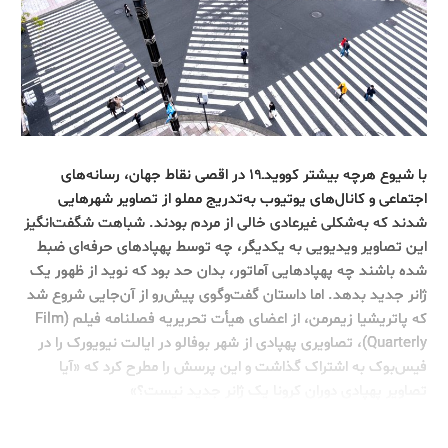
با شیوع هرچه بیشتر کوویدـ۱۹ در اقصی نقاط جهان، رسانه‌های
اجتماعی و کانال‌های یوتیوب به‌تدریج مملو از تصاویر شهرهایی
شدند که به‌شکلی غیرعادی خالی از مردم بودند. شباهت شگفت‌انگیز
این تصاویر ویدیویی به یکدیگر، چه توسط پهپادهای حرفه‌ای ضبط
شده باشند چه پهپادهایی آماتور، بدان حد بود که نوید از ظهور یک
ژانر جدید بدهد. اما داستان گفت‌‌وگوی پیش‌رو از آن‌جایی شروع شد
که پاتریشیا زیمرمن، از اعضای هیأت تحریریه فصلنامه فیلم (Film
Quarterly)، تصاویری پهپادی از شهر بوفالو در ایالت نیویورک را در
فیس‌بوک به اشتراک گذاشت و این پرسش را مطرح کرد که «آیا
تصاویر پهپادی دوران کرونا یک ژانر جدید نیست؟»