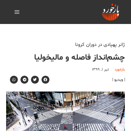
ژانر پهپادی در دوران کرونا
چشم‌انداز فاصله و مالیخولیا
بازخورد
تیر ۱, ۱۳۹۹
| ویدیو |