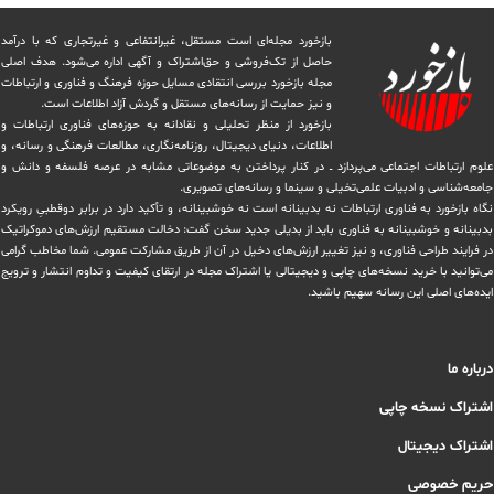
بازخورد مجله‌ای است مستقل، غیرانتفاعی و غیرتجاری که با درآمد
حاصل از تک‌فروشی و حق‌اشتراک و آگهی اداره می‌شود. ‏هدف اصلی
مجله بازخورد بررسی انتقادی مسایل حوزه فرهنگ و فناوری و ارتباطات
و نیز حمایت از رسانه‌های مستقل و‌ گردش ‏آزاد اطلاعات است.
بازخورد از منظر تحلیلی و نقادانه به حوزه‌های فناوری ارتباطات و
اطلاعات، دنیای دیجیتال، روزنامه‌نگاری، ‏مطالعات فرهنگی و رسانه، و
علوم ارتباطات اجتماعی می‌پردازد ــ در کنار پرداختن به موضوعاتی مشابه در عرصه فلسفه و دانش و
‏جامعه‌شناسی و ادبیات علمی‌تخیلی و سینما و رسانه‌های تصویری.
نگاه بازخورد به فناوری ارتباطات نه بدبینانه است نه خوشبینانه، و تأکید دارد ‏در برابر دوقطبیِ رویکرد
بدبینانه و خوشبینانه به فناوری باید از بدیلی جدید سخن گفت: دخالت مستقیم ارزش‌های دموکراتیک
در ‏فرایند طراحی فناوری، و نیز تغییر ارزش‌های دخيل در آن از طریق مشاركت عمومی. شما مخاطب گرامی
می‌توانید با خرید نسخه‌های چاپی و دیجیتالی یا ‏اشتراک مجله در ارتقای کیفیت و تداوم انتشار و ترویج
ایده‌های اصلی این رسانه سهیم باشید.
درباره ما
اشتراک نسخه چاپی
اشتراک دیجیتال
حریم خصوصی