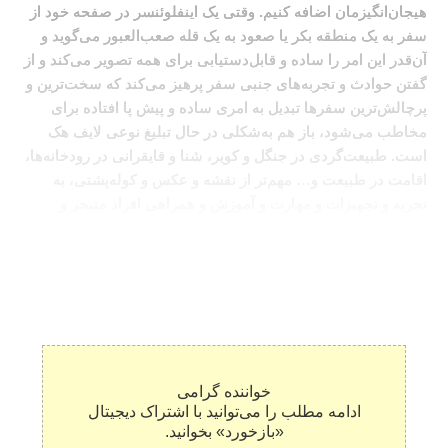
هیجان‌انگیزمان اضافه کنیم. وقتی یک اینفلوئنسر در صفحه خود از
سفر به یک منطقه بکر یا صعود به یک قله صعب‌العبور می‌گوید و
آن‌قدر این امر را ساده و قابل‌دستیابی برای همه تصویر می‌کند و از
گفتن حوادث و تجربه‌های جنبی سفر پرهیز می‌کند که سخت‌ترین و
پرچالش‌ترین سفرها تبدیل به امری ساده و پیش پا افتاده برای
مخاطب می‌شود، باز هم به‌شکلی در حال تبلیغ نوعی لایف هک
است. طبیعت‌گردی در جنگل و کویر، شنا و قایقرانی در رودخانه‌ها،
اقامت در طبیعت و… مهم‌تر از نقشه و عکس و کوله‌پشتی، به
تجربه و تجهیزات و مهارت و آموزش و همراهی افراد متبحر و
مجرب نیاز دارد، چیزی که در صفحات مجازی و توصیه‌های
اینفلوئنسر دیده نمی‌شود.
خواننده گرامی
ادامه مطلب را می‌توانید با اشتراک دیجیتال
«بازخورد» بخوانید.