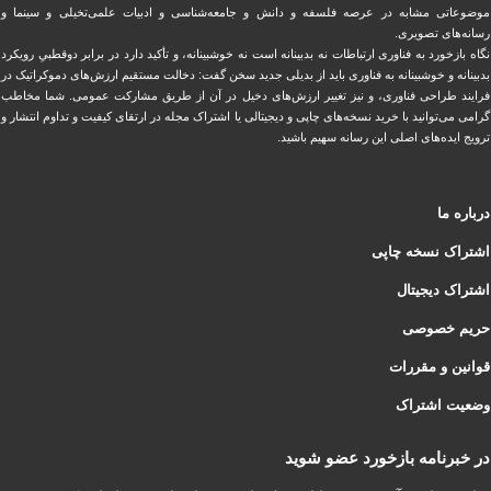
موضوعاتی مشابه در عرصه فلسفه و دانش و ‏جامعه‌شناسی و ادبیات علمی‌تخیلی و سینما و
رسانه‌های تصویری.
نگاه بازخورد به فناوری ارتباطات نه بدبینانه است نه خوشبینانه، و تأکید دارد ‏در برابر دوقطبیِ رویکرد
بدبینانه و خوشبینانه به فناوری باید از بدیلی جدید سخن گفت: دخالت مستقیم ارزش‌های دموکراتیک در
‏فرایند طراحی فناوری، و نیز تغییر ارزش‌های دخيل در آن از طریق مشاركت عمومی. شما مخاطب
گرامی می‌توانید با خرید نسخه‌های چاپی و دیجیتالی یا ‏اشتراک مجله در ارتقای کیفیت و تداوم انتشار و
ترویج ایده‌های اصلی این رسانه سهیم باشید.
درباره ما
اشتراک نسخه چاپی
اشتراک دیجیتال
حریم خصوصی
قوانین و مقررات
وضعیت اشتراک
در خبرنامه بازخورد عضو شوید