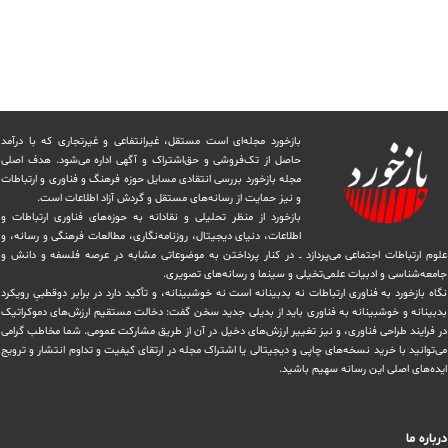
بازخورد مجله‌ای است مستقل، غیرانتفاعی و غیرتجاری که با درآمد
حاصل از تک‌فروشی و حق‌اشتراک و آگهی اداره می‌شود. ‏هدف اصلی
مجله بازخورد بررسی انتقادی مسایل حوزه فرهنگ و فناوری و ارتباطات
و نیز حمایت از رسانه‌های مستقل و‌ گردش ‏آزاد اطلاعات است.
بازخورد از منظر تحلیلی و نقادانه به حوزه‌های فناوری ارتباطات و
اطلاعات، دنیای دیجیتال، روزنامه‌نگاری، ‏مطالعات فرهنگی و رسانه، و
علوم ارتباطات اجتماعی می‌پردازد ــ در کنار پرداختن به موضوعاتی مشابه در عرصه فلسفه و دانش و
‏جامعه‌شناسی و ادبیات علمی‌تخیلی و سینما و رسانه‌های تصویری.
نگاه بازخورد به فناوری ارتباطات نه بدبینانه است نه خوشبینانه، و تأکید دارد ‏در برابر دوقطبیِ رویکرد
بدبینانه و خوشبینانه به فناوری باید از بدیلی جدید سخن گفت: دخالت مستقیم ارزش‌های دموکراتیک
در ‏فرایند طراحی فناوری، و نیز تغییر ارزش‌های دخيل در آن از طریق مشاركت عمومی. شما مخاطب گرامی
می‌توانید با خرید نسخه‌های چاپی و دیجیتالی یا ‏اشتراک مجله در ارتقای کیفیت و تداوم انتشار و ترویج
ایده‌های اصلی این رسانه سهیم باشید.
درباره ما