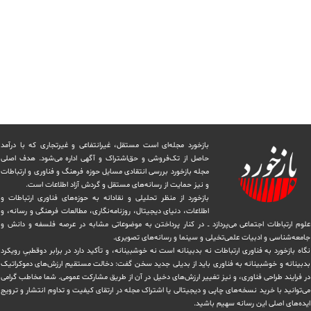
بازخورد مجله‌ای است مستقل، غیرانتفاعی و غیرتجاری که با درآمد
حاصل از تک‌فروشی و حق‌اشتراک و آگهی اداره می‌شود. ‏هدف اصلی
مجله بازخورد بررسی انتقادی مسایل حوزه فرهنگ و فناوری و ارتباطات
و نیز حمایت از رسانه‌های مستقل و‌ گردش ‏آزاد اطلاعات است.
بازخورد از منظر تحلیلی و نقادانه به حوزه‌های فناوری ارتباطات و
اطلاعات، دنیای دیجیتال، روزنامه‌نگاری، ‏مطالعات فرهنگی و رسانه، و
علوم ارتباطات اجتماعی می‌پردازد ــ در کنار پرداختن به موضوعاتی مشابه در عرصه فلسفه و دانش و
‏جامعه‌شناسی و ادبیات علمی‌تخیلی و سینما و رسانه‌های تصویری.
نگاه بازخورد به فناوری ارتباطات نه بدبینانه است نه خوشبینانه، و تأکید دارد ‏در برابر دوقطبیِ رویکرد
بدبینانه و خوشبینانه به فناوری باید از بدیلی جدید سخن گفت: دخالت مستقیم ارزش‌های دموکراتیک
در ‏فرایند طراحی فناوری، و نیز تغییر ارزش‌های دخيل در آن از طریق مشاركت عمومی. شما مخاطب گرامی
می‌توانید با خرید نسخه‌های چاپی و دیجیتالی یا ‏اشتراک مجله در ارتقای کیفیت و تداوم انتشار و ترویج
ایده‌های اصلی این رسانه سهیم باشید.