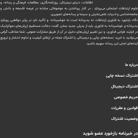
اطلاعات، دنیای دیجیتال، روزنامه‌نگاری، ‏مطالعات فرهنگی و رسانه، و
علوم ارتباطات اجتماعی می‌پردازد ــ در کنار پرداختن به موضوعاتی مشابه در عرصه فلسفه و دانش و
‏جامعه‌شناسی و ادبیات علمی‌تخیلی و سینما و رسانه‌های تصویری.
نگاه بازخورد به فناوری ارتباطات نه بدبینانه است نه خوشبینانه، و تأکید دارد ‏در برابر دوقطبیِ رویکرد
بدبینانه و خوشبینانه به فناوری باید از بدیلی جدید سخن گفت: دخالت مستقیم ارزش‌های دموکراتیک
در ‏فرایند طراحی فناوری، و نیز تغییر ارزش‌های دخيل در آن از طریق مشاركت عمومی. شما مخاطب گرامی
می‌توانید با خرید نسخه‌های چاپی و دیجیتالی یا ‏اشتراک مجله در ارتقای کیفیت و تداوم انتشار و ترویج
ایده‌های اصلی این رسانه سهیم باشید.
درباره ما
اشتراک نسخه چاپی
اشتراک دیجیتال
حریم خصوصی
قوانین و مقررات
وضعیت اشتراک
در خبرنامه بازخورد عضو شوید