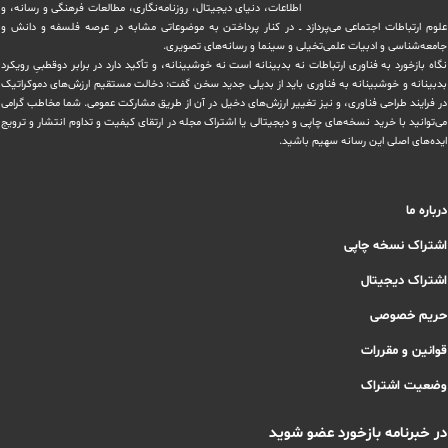
اطلاعات، دنیای دیجیتال، روزنامه‌نگاری، ‏مطالعات فرهنگی و رسانه، و
علوم ارتباطات اجتماعی می‌پردازد ــ در کنار پرداختن به موضوعاتی مشابه در عرصه فلسفه و دانش و
‏جامعه‌شناسی و ادبیات علمی‌تخیلی و سینما و رسانه‌های تصویری.
نگاه بازخورد به فناوری ارتباطات نه بدبینانه است نه خوشبینانه، و تأکید دارد ‏در برابر دوقطبیِ رویکرد
بدبینانه و خوشبینانه به فناوری باید از بدیلی جدید سخن گفت: دخالت مستقیم ارزش‌های دموکراتیک
در ‏فرایند طراحی فناوری، و نیز تغییر ارزش‌های دخيل در آن از طریق مشاركت عمومی. شما مخاطب گرامی
می‌توانید با خرید نسخه‌های چاپی و دیجیتالی یا ‏اشتراک مجله در ارتقای کیفیت و تداوم انتشار و ترویج
ایده‌های اصلی این رسانه سهیم باشید.
درباره ما
اشتراک نسخه چاپی
اشتراک دیجیتال
حریم خصوصی
قوانین و مقررات
وضعیت اشتراک
در خبرنامه بازخورد عضو شوید