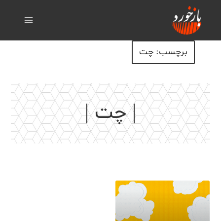
برچسب: چت
چت