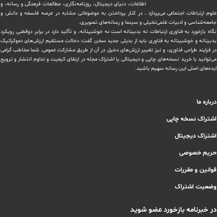
اطلاعات، دنیای دیجیتال، روزنامه‌نگاری، ‏مطالعات فرهنگی و رسانه، و
علوم ارتباطات اجتماعی می‌پردازد ــ در کنار پرداختن به موضوعاتی مشابه در عرصه فلسفه و دانش و
‏جامعه‌شناسی و ادبیات علمی‌تخیلی و سینما و رسانه‌های تصویری.
نگاه بازخورد به فناوری ارتباطات نه بدبینانه است نه خوشبینانه، و تأکید دارد ‏در برابر دوقطبیِ رویکرد
بدبینانه و خوشبینانه به فناوری باید از بدیلی جدید سخن گفت: دخالت مستقیم ارزش‌های دموکراتیک
در ‏فرایند طراحی فناوری، و نیز تغییر ارزش‌های دخيل در آن از طریق مشاركت عمومی. شما مخاطب گرامی
می‌توانید با خرید نسخه‌های چاپی و دیجیتالی یا ‏اشتراک مجله در ارتقای کیفیت و تداوم انتشار و ترویج
ایده‌های اصلی این رسانه سهیم باشید.
درباره ما
اشتراک نسخه چاپی
اشتراک دیجیتال
حریم خصوصی
قوانین و مقررات
وضعیت اشتراک
در خبرنامه بازخورد عضو شوید