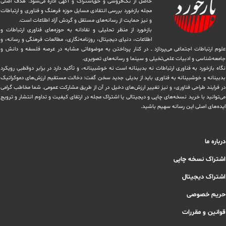
حاصل از تک‌فروشی و حق‌اشتراک و آگهی اداره می‌شود. ‏هدف اصلی
مجله بازخورد بررسی انتقادی مسایل حوزه فرهنگ و فناوری و ارتباطات
و نیز حمایت از رسانه‌های مستقل و‌ گردش ‏آزاد اطلاعات است.
بازخورد از منظر تحلیلی و نقادانه به حوزه‌های فناوری ارتباطات و
اطلاعات، دنیای دیجیتال، روزنامه‌نگاری، ‏مطالعات فرهنگی و رسانه، و
علوم ارتباطات اجتماعی می‌پردازد ــ در کنار پرداختن به موضوعاتی مشابه در عرصه فلسفه و دانش و
‏جامعه‌شناسی و ادبیات علمی‌تخیلی و سینما و رسانه‌های تصویری.
نگاه بازخورد به فناوری ارتباطات نه بدبینانه است نه خوشبینانه، و تأکید دارد ‏در برابر دوقطبیِ رویکرد
بدبینانه و خوشبینانه به فناوری باید از بدیلی جدید سخن گفت: دخالت مستقیم ارزش‌های دموکراتیک
در ‏فرایند طراحی فناوری، و نیز تغییر ارزش‌های دخيل در آن از طریق مشاركت عمومی. شما مخاطب گرامی
می‌توانید با خرید نسخه‌های چاپی و دیجیتالی یا ‏اشتراک مجله در ارتقای کیفیت و تداوم انتشار و ترویج
ایده‌های اصلی این رسانه سهیم باشید.
درباره ما
اشتراک نسخه چاپی
اشتراک دیجیتال
حریم خصوصی
قوانین و مقررات