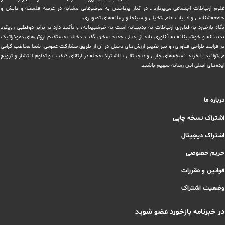
علوم ارتباطات اجتماعی می‌پردازد ــ در کنار پرداختن به موضوعاتی مشابه در عرصه فلسفه و دانش و
‏جامعه‌شناسی و ادبیات علمی‌تخیلی و سینما و رسانه‌های تصویری.
نگاه بازخورد به فناوری ارتباطات نه بدبینانه است نه خوشبینانه، و تأکید دارد ‏در برابر دوقطبیِ رویکرد
بدبینانه و خوشبینانه به فناوری باید از بدیلی جدید سخن گفت: دخالت مستقیم ارزش‌های دموکراتیک
در ‏فرایند طراحی فناوری، و نیز تغییر ارزش‌های دخيل در آن از طریق مشاركت عمومی. شما مخاطب گرامی
می‌توانید با خرید نسخه‌های چاپی و دیجیتالی یا ‏اشتراک مجله در ارتقای کیفیت و تداوم انتشار و ترویج
ایده‌های اصلی این رسانه سهیم باشید.
درباره ما
اشتراک نسخه چاپی
اشتراک دیجیتال
حریم خصوصی
قوانین و مقررات
وضعیت اشتراک
در خبرنامه بازخورد عضو شوید