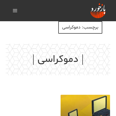
برچسب: دموکراسی
دموکراسی