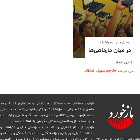
به‌دنبال اینترنت دموکراتیک
در میان مار‌ماهی‌ها
۴ آبان ۱۴۰۳
مترجم سهیل رضانژاد
بن تارنف
بازخورد مجله‌ای است مستقل، غیرانتفاعی و غیرتجاری که با درآمد
حاصل از تک‌فروشی و حق‌اشتراک و آگهی اداره می‌شود. ‏هدف اصلی
مجله بازخورد بررسی انتقادی مسایل حوزه فرهنگ و فناوری و ارتباطات
و نیز حمایت از رسانه‌های مستقل و‌ گردش ‏آزاد اطلاعات است.
بازخورد از منظر تحلیلی و نقادانه به حوزه‌های فناوری ارتباطات و
اطلاعات، دنیای دیجیتال، روزنامه‌نگاری، ‏مطالعات فرهنگی و رسانه، و
علوم ارتباطات اجتماعی می‌پردازد ــ در کنار پرداختن به موضوعاتی مشابه در عرصه فلسفه و دانش و