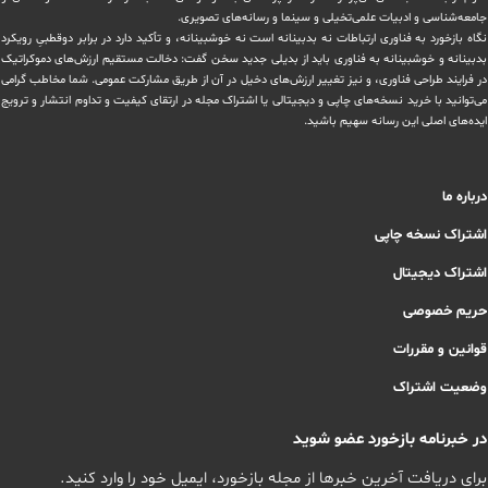
‏جامعه‌شناسی و ادبیات علمی‌تخیلی و سینما و رسانه‌های تصویری.
نگاه بازخورد به فناوری ارتباطات نه بدبینانه است نه خوشبینانه، و تأکید دارد ‏در برابر دوقطبیِ رویکرد
بدبینانه و خوشبینانه به فناوری باید از بدیلی جدید سخن گفت: دخالت مستقیم ارزش‌های دموکراتیک
در ‏فرایند طراحی فناوری، و نیز تغییر ارزش‌های دخيل در آن از طریق مشاركت عمومی. شما مخاطب گرامی
می‌توانید با خرید نسخه‌های چاپی و دیجیتالی یا ‏اشتراک مجله در ارتقای کیفیت و تداوم انتشار و ترویج
ایده‌های اصلی این رسانه سهیم باشید.
درباره ما
اشتراک نسخه چاپی
اشتراک دیجیتال
حریم خصوصی
قوانین و مقررات
وضعیت اشتراک
در خبرنامه بازخورد عضو شوید
برای دریافت آخرین خبرها از مجله بازخورد، ایمیل خود را وارد کنید.