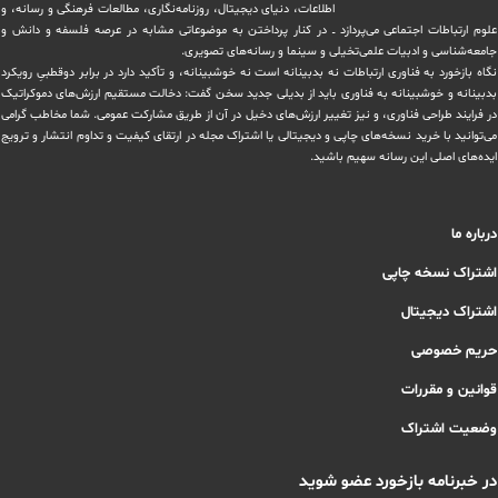
اطلاعات، دنیای دیجیتال، روزنامه‌نگاری، ‏مطالعات فرهنگی و رسانه، و
علوم ارتباطات اجتماعی می‌پردازد ــ در کنار پرداختن به موضوعاتی مشابه در عرصه فلسفه و دانش و
‏جامعه‌شناسی و ادبیات علمی‌تخیلی و سینما و رسانه‌های تصویری.
نگاه بازخورد به فناوری ارتباطات نه بدبینانه است نه خوشبینانه، و تأکید دارد ‏در برابر دوقطبیِ رویکرد
بدبینانه و خوشبینانه به فناوری باید از بدیلی جدید سخن گفت: دخالت مستقیم ارزش‌های دموکراتیک
در ‏فرایند طراحی فناوری، و نیز تغییر ارزش‌های دخيل در آن از طریق مشاركت عمومی. شما مخاطب گرامی
می‌توانید با خرید نسخه‌های چاپی و دیجیتالی یا ‏اشتراک مجله در ارتقای کیفیت و تداوم انتشار و ترویج
ایده‌های اصلی این رسانه سهیم باشید.
درباره ما
اشتراک نسخه چاپی
اشتراک دیجیتال
حریم خصوصی
قوانین و مقررات
وضعیت اشتراک
در خبرنامه بازخورد عضو شوید