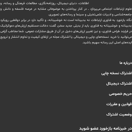
اطلاعات، دنیای دیجیتال، روزنامه‌نگاری، ‏مطالعات فرهنگی و رسانه، و
علوم ارتباطات اجتماعی می‌پردازد ــ در کنار پرداختن به موضوعاتی مشابه در عرصه فلسفه و دانش و
‏جامعه‌شناسی و ادبیات علمی‌تخیلی و سینما و رسانه‌های تصویری.
نگاه بازخورد به فناوری ارتباطات نه بدبینانه است نه خوشبینانه، و تأکید دارد ‏در برابر دوقطبیِ رویکرد
بدبینانه و خوشبینانه به فناوری باید از بدیلی جدید سخن گفت: دخالت مستقیم ارزش‌های دموکراتیک
در ‏فرایند طراحی فناوری، و نیز تغییر ارزش‌های دخيل در آن از طریق مشاركت عمومی. شما مخاطب گرامی
می‌توانید با خرید نسخه‌های چاپی و دیجیتالی یا ‏اشتراک مجله در ارتقای کیفیت و تداوم انتشار و ترویج
ایده‌های اصلی این رسانه سهیم باشید.
درباره ما
اشتراک نسخه چاپی
اشتراک دیجیتال
حریم خصوصی
قوانین و مقررات
وضعیت اشتراک
در خبرنامه بازخورد عضو شوید