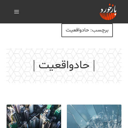
برچسب: حادواقعیت
حادواقعیت