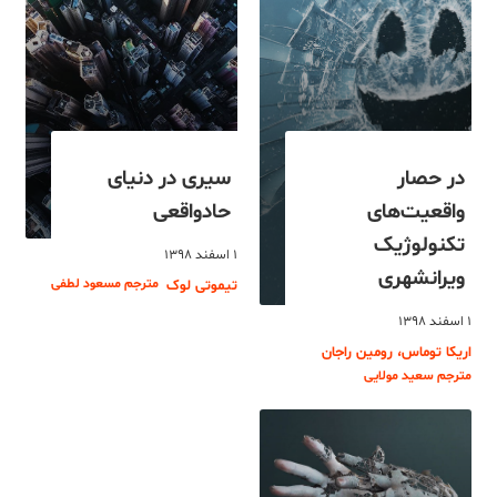
در حصار
سیری در دنیای
واقعیت‌های
حادواقعی
تکنولوژیک
۱ اسفند ۱۳۹۸
ویرانشهری
مترجم مسعود لطفی
تیموتی لوک
۱ اسفند ۱۳۹۸
اریکا توماس، رومین راجان
مترجم سعید مولایی