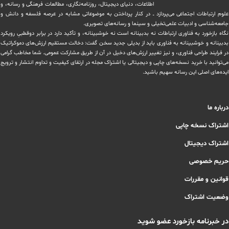
اطلاعات، دنیای دیجیتال، روزنامه‌نگاری، ‏مطالعات فرهنگی و رسانه، و
علوم ارتباطات اجتماعی می‌پردازد ــ در کنار پرداختن به موضوعاتی مشابه در عرصه فلسفه و دانش و
‏جامعه‌شناسی و ادبیات علمی‌تخیلی و سینما و رسانه‌های تصویری.
نگاه بازخورد به فناوری ارتباطات نه بدبینانه است نه خوشبینانه، و تأکید دارد ‏در برابر دوقطبیِ رویکرد
بدبینانه و خوشبینانه به فناوری باید از بدیلی جدید سخن گفت: دخالت مستقیم ارزش‌های دموکراتیک
در ‏فرایند طراحی فناوری، و نیز تغییر ارزش‌های دخيل در آن از طریق مشاركت عمومی. شما مخاطب گرامی
می‌توانید با خرید نسخه‌های چاپی و دیجیتالی یا ‏اشتراک مجله در ارتقای کیفیت و تداوم انتشار و ترویج
ایده‌های اصلی این رسانه سهیم باشید.
درباره ما
اشتراک نسخه چاپی
اشتراک دیجیتال
حریم خصوصی
قوانین و مقررات
وضعیت اشتراک
در خبرنامه بازخورد عضو شوید