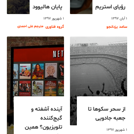
رؤیای استریم
پایان هالیوود
۱ آبان ۱۳۹۷
۱ شهریور ۱۳۹۷
مترجم علی احمدی
ساعد یزدانجو
گروه فناوری
از سحر سکوها تا
آینده آشفته و
جعبه جادویی
گیج‌کننده
تلویزیون؟ همین
۱ شهریور ۱۳۹۷