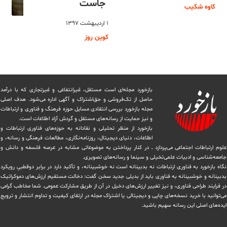
جاست
کاوه شکیب
۱ اردیبهشت ۱۳۹۷
کوین روز
بازخورد مجله‌ای است مستقل، غیرانتفاعی و غیرتجاری که با درآمد
حاصل از تک‌فروشی و حق‌اشتراک و آگهی اداره می‌شود. ‏هدف اصلی
مجله بازخورد بررسی انتقادی مسایل حوزه فرهنگ و فناوری و ارتباطات
و نیز حمایت از رسانه‌های مستقل و‌ گردش ‏آزاد اطلاعات است.
بازخورد از منظر تحلیلی و نقادانه به حوزه‌های فناوری ارتباطات و
اطلاعات، دنیای دیجیتال، روزنامه‌نگاری، ‏مطالعات فرهنگی و رسانه، و
علوم ارتباطات اجتماعی می‌پردازد ــ در کنار پرداختن به موضوعاتی مشابه در عرصه فلسفه و دانش و
‏جامعه‌شناسی و ادبیات علمی‌تخیلی و سینما و رسانه‌های تصویری.
نگاه بازخورد به فناوری ارتباطات نه بدبینانه است نه خوشبینانه، و تأکید دارد ‏در برابر دوقطبیِ رویکرد
بدبینانه و خوشبینانه به فناوری باید از بدیلی جدید سخن گفت: دخالت مستقیم ارزش‌های دموکراتیک
در ‏فرایند طراحی فناوری، و نیز تغییر ارزش‌های دخيل در آن از طریق مشاركت عمومی. شما مخاطب گرامی
می‌توانید با خرید نسخه‌های چاپی و دیجیتالی یا ‏اشتراک مجله در ارتقای کیفیت و تداوم انتشار و ترویج
ایده‌های اصلی این رسانه سهیم باشید.