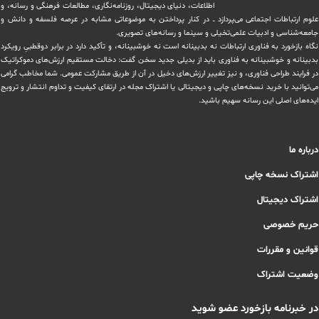
اطلاعات، دنیای دیجیتال، روزنامه‌نگاری، ‏مطالعات فرهنگی و رسانه، و
علوم ارتباطات اجتماعی می‌پردازد ــ در کنار پرداختن به موضوعاتی مشابه در عرصه فلسفه و دانش و
‏جامعه‌شناسی و ادبیات علمی‌تخیلی و سینما و رسانه‌های تصویری.
نگاه بازخورد به فناوری ارتباطات نه بدبینانه است نه خوشبینانه، و تأکید دارد ‏در برابر دوقطبیِ رویکرد
بدبینانه و خوشبینانه به فناوری باید از بدیلی جدید سخن گفت: دخالت مستقیم ارزش‌های دموکراتیک
در ‏فرایند طراحی فناوری، و نیز تغییر ارزش‌های دخيل در آن از طریق مشاركت عمومی. شما مخاطب گرامی
می‌توانید با خرید نسخه‌های چاپی و دیجیتالی یا ‏اشتراک مجله در ارتقای کیفیت و تداوم انتشار و ترویج
ایده‌های اصلی این رسانه سهیم باشید.
درباره ما
اشتراک نسخه چاپی
اشتراک دیجیتال
حریم خصوصی
قوانین و مقررات
وضعیت اشتراک
در خبرنامه بازخورد عضو شوید