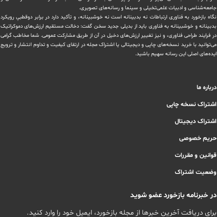
‏جامعه‌شناسی و ادبیات علمی‌تخیلی و سینما و رسانه‌های تصویری.
نگاه بازخورد به فناوری ارتباطات نه بدبینانه است نه خوشبینانه، و تأکید دارد ‏در برابر دوقطبیِ رویکرد
بدبینانه و خوشبینانه به فناوری باید از بدیلی جدید سخن گفت: دخالت مستقیم ارزش‌های دموکراتیک
در ‏فرایند طراحی فناوری، و نیز تغییر ارزش‌های دخيل در آن از طریق مشاركت عمومی. شما مخاطب گرامی
می‌توانید با خرید نسخه‌های چاپی و دیجیتالی یا ‏اشتراک مجله در ارتقای کیفیت و تداوم انتشار و ترویج
ایده‌های اصلی این رسانه سهیم باشید.
درباره ما
اشتراک نسخه چاپی
اشتراک دیجیتال
حریم خصوصی
قوانین و مقررات
وضعیت اشتراک
در خبرنامه بازخورد عضو شوید
برای دریافت آخرین خبرها از مجله بازخورد، ایمیل خود را وارد کنید.