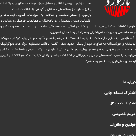
مجله بازخورد بررسی انتقادی مسایل حوزه فرهنگ و فناوری و ارتباطات
و نیز حمایت از رسانه‌های مستقل و‌ گردش ‏آزاد اطلاعات است.
بازخورد از منظر تحلیلی و نقادانه به حوزه‌های فناوری ارتباطات و
اطلاعات، دنیای دیجیتال، روزنامه‌نگاری، ‏مطالعات فرهنگی و رسانه، و
علوم ارتباطات اجتماعی می‌پردازد ــ در کنار پرداختن به موضوعاتی مشابه در عرصه فلسفه و دانش و
‏جامعه‌شناسی و ادبیات علمی‌تخیلی و سینما و رسانه‌های تصویری.
نگاه بازخورد به فناوری ارتباطات نه بدبینانه است نه خوشبینانه، و تأکید دارد ‏در برابر دوقطبیِ رویکرد
بدبینانه و خوشبینانه به فناوری باید از بدیلی جدید سخن گفت: دخالت مستقیم ارزش‌های دموکراتیک
در ‏فرایند طراحی فناوری، و نیز تغییر ارزش‌های دخيل در آن از طریق مشاركت عمومی. شما مخاطب گرامی
می‌توانید با خرید نسخه‌های چاپی و دیجیتالی یا ‏اشتراک مجله در ارتقای کیفیت و تداوم انتشار و ترویج
ایده‌های اصلی این رسانه سهیم باشید.
درباره ما
اشتراک نسخه چاپی
اشتراک دیجیتال
حریم خصوصی
قوانین و مقررات
وضعیت اشتراک