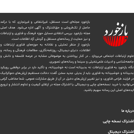
بازخورد مجله‌ای است مستقل، غیرانتفاعی و غیرتجاری که با درآمد
حاصل از تک‌فروشی و حق‌اشتراک و آگهی اداره می‌شود. ‏هدف اصلی
مجله بازخورد بررسی انتقادی مسایل حوزه فرهنگ و فناوری و ارتباطات
و نیز حمایت از رسانه‌های مستقل و‌ گردش ‏آزاد اطلاعات است.
بازخورد از منظر تحلیلی و نقادانه به حوزه‌های فناوری ارتباطات و
اطلاعات، دنیای دیجیتال، روزنامه‌نگاری، ‏مطالعات فرهنگی و رسانه، و
علوم ارتباطات اجتماعی می‌پردازد ــ در کنار پرداختن به موضوعاتی مشابه در عرصه فلسفه و دانش و
‏جامعه‌شناسی و ادبیات علمی‌تخیلی و سینما و رسانه‌های تصویری.
نگاه بازخورد به فناوری ارتباطات نه بدبینانه است نه خوشبینانه، و تأکید دارد ‏در برابر دوقطبیِ رویکرد
بدبینانه و خوشبینانه به فناوری باید از بدیلی جدید سخن گفت: دخالت مستقیم ارزش‌های دموکراتیک
در ‏فرایند طراحی فناوری، و نیز تغییر ارزش‌های دخيل در آن از طریق مشاركت عمومی. شما مخاطب گرامی
می‌توانید با خرید نسخه‌های چاپی و دیجیتالی یا ‏اشتراک مجله در ارتقای کیفیت و تداوم انتشار و ترویج
ایده‌های اصلی این رسانه سهیم باشید.
درباره ما
اشتراک نسخه چاپی
اشتراک دیجیتال