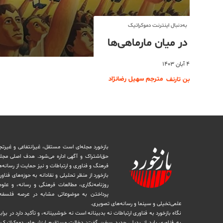
به‌دنبال اینترنت دموکراتیک
در میان مار‌ماهی‌ها
۴ آبان ۱۴۰۳
مترجم سهیل رضانژاد
بن تارنف
بازخورد مجله‌ای است مستقل، غیرانتفاعی و غیرتج
حق‌اشتراک و آگهی اداره می‌شود. ‏هدف اصلی مجل
فرهنگ و فناوری و ارتباطات و نیز حمایت از رسانه‌
بازخورد از منظر تحلیلی و نقادانه به حوزه‌های فناو
روزنامه‌نگاری، ‏مطالعات فرهنگی و رسانه، و علوم ا
پرداختن به موضوعاتی مشابه در عرصه فلسفه 
علمی‌تخیلی و سینما و رسانه‌های تصویری.
نگاه بازخورد به فناوری ارتباطات نه بدبینانه است نه خوشبینانه، و تأکید دارد ‏در برا
به فناوری باید از بدیلی جدید سخن گفت: دخالت مستقیم ارزش‌های دموکراتیک در 